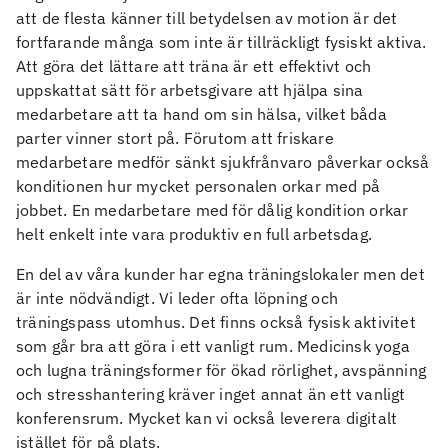
att de flesta känner till betydelsen av motion är det
fortfarande många som inte är tillräckligt fysiskt aktiva.
Att göra det lättare att träna är ett effektivt och
uppskattat sätt för arbetsgivare att hjälpa sina
medarbetare att ta hand om sin hälsa, vilket båda
parter vinner stort på. Förutom att friskare
medarbetare medför sänkt sjukfrånvaro påverkar också
konditionen hur mycket personalen orkar med på
jobbet. En medarbetare med för dålig kondition orkar
helt enkelt inte vara produktiv en full arbetsdag.
En del av våra kunder har egna träningslokaler men det
är inte nödvändigt. Vi leder ofta löpning och
träningspass utomhus. Det finns också fysisk aktivitet
som går bra att göra i ett vanligt rum. Medicinsk yoga
och lugna träningsformer för ökad rörlighet, avspänning
och stresshantering kräver inget annat än ett vanligt
konferensrum. Mycket kan vi också leverera digitalt
istället för på plats.