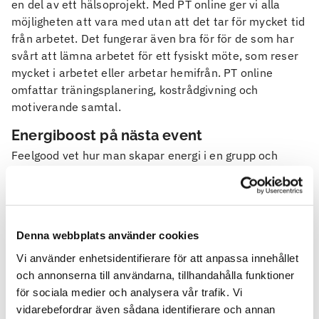
en del av ett hälsoprojekt. Med PT online ger vi alla
möjligheten att vara med utan att det tar för mycket tid
från arbetet. Det fungerar även bra för för de som har
svårt att lämna arbetet för ett fysiskt möte, som reser
mycket i arbetet eller arbetar hemifrån. PT online
omfattar träningsplanering, kostrådgivning och
motiverande samtal.
Energiboost på nästa event
Feelgood vet hur man skapar energi i en grupp och
lyfter en konferens. Vi erbjuder alltifrån mer fysiskt
krävande aktiviteter som löpning, utomhusträning,
cirkelpass, till lugnare aktiviteter som fokuserar mer på
det mentala så som t ex medicinsk yoga och
Denna webbplats använder cookies
mindfulnessövningar. Vi har också duktiga föreläsare
inom träning, kost och livsstil. Kontakta oss gärna så
Vi använder enhetsidentifierare för att anpassa innehållet
diskuterar vi ett passande upplägg för just ditt företag.
och annonserna till användarna, tillhandahålla funktioner
för sociala medier och analysera vår trafik. Vi
För mer information om träning på jobbet, kontakta
vidarebefordrar även sådana identifierare och annan