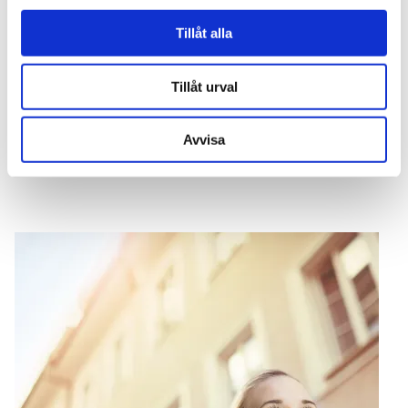
massör hjälper er ta hand om tidiga besvär i rygg, nacke
och axlar, minska stressen och få en lugn återhämtande
Tillåt alla
stund på jobbet.
Företagsmassage är en friskvårdande behandling som
Tillåt urval
är avdragsgill för företaget. Den anställde
förmånsbeskattas inte för massage som friskvård.
Avvisa