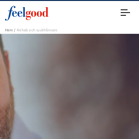
Huvudmeny (sv)
Stäng
Hem
Rehab och sjukfrånvaro