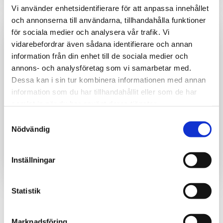
Vi använder enhetsidentifierare för att anpassa innehållet
och annonserna till användarna, tillhandahålla funktioner
för sociala medier och analysera vår trafik. Vi
vidarebefordrar även sådana identifierare och annan
information från din enhet till de sociala medier och
annons- och analysföretag som vi samarbetar med.
Dessa kan i sin tur kombinera informationen med annan
information som du har tillhandahållit eller som de har
samlat in när du har använt deras tjänster.
Samtyckesval
Nödvändig
Smart rehabilitering
Hjälp era medarbetare tillbaka till full potential
Inställningar
med rätt insatser och effektiv process.
Statistik
Marknadsföring