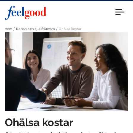
Huvudmeny (sv)
Stäng
Hem
Rehab och sjukfrånvaro
Ohälsa kostar
Ohälsa kostar