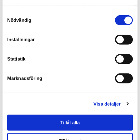
störst värde?
samlat in när du har använt deras tjänster.
Hur mycket tjänar du på att göra rätt i rehab?
Samtyckesval
Nödvändig
Inställningar
Hur kan vi hjälpa er?
Statistik
För- och efternamn
Marknadsföring
Befattning
Visa detaljer
Företag
Tillåt alla