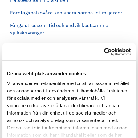
Företagshälsovård kan spara samhället miljarder
Fånga stressen i tid och undvik kostsamma
sjukskrivningar
Sjukfrånvaro – dyrt och onödigt
Ungas dolda sjukfrånvaro
Denna webbplats använder cookies
Webbinarier om hälsoekonomi
Vi använder enhetsidentifierare för att anpassa innehållet
och annonserna till användarna, tillhandahålla funktioner
för sociala medier och analysera vår trafik. Vi
Vad kostar en konflikt på jobbet?
vidarebefordrar även sådana identifierare och annan
Hälsoekonomi visar effekter av förbättrad
information från din enhet till de sociala medier och
arbetsmiljö
annons- och analysföretag som vi samarbetar med.
Dessa kan i sin tur kombinera informationen med annan
Hälsoekonomi i praktiken - hur gör vi det som ger
information som du har tillhandahållit eller som de har