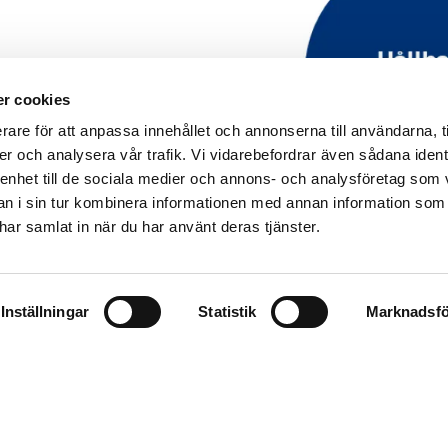
r cookies
r hjälpa dig
rare för att anpassa innehållet och annonserna till användarna, t
er och analysera vår trafik. Vi vidarebefordrar även sådana ident
e, och kan ge stöd i såväl större
 enhet till de sociala medier och annons- och analysföretag som 
ing av ert nuläge, utbildning och
 i sin tur kombinera informationen med annan information som
till nytt önskat läge genom anpassade
e har samlat in när du har använt deras tjänster.
Inställningar
Statistik
Marknadsfö