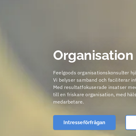
Organisation
Feelgoods organisationskonsulter hjä
Vi belyser samband och faciliterar in
Med resultatfokuserade insatser med 
till en friskare organisation, med hä
medarbetare.
Intresseförfrågan