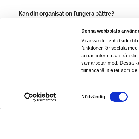
Kan din organisation fungera bättre?
Så här kan våra
Denna webbplats använde
organisationskonsulte
Vi använder enhetsidentifie
funktioner för sociala medi
Vi hjälper er att stärka er organisation och era ledar
annan information från din
utvecklingsprojekt som fristående insatser. Kartläggn
samarbetar med. Dessa kan
andra insatser för ledare och grupper. Förflyttning 
tillhandahållit eller som d
lösningar och aktiviteter.
Samtyckesval
Nödvändig