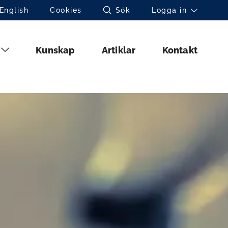
Toppnavigation (sv)
English
Cookies
Sök
Logga in
Huvudmeny (sv)
Kunskap
Artiklar
Kontakt