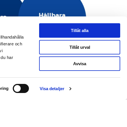
Tillåt alla
illhandahålla
ifierare och
Tillåt urval
vi
 du har
Avvisa
ring
Visa detaljer