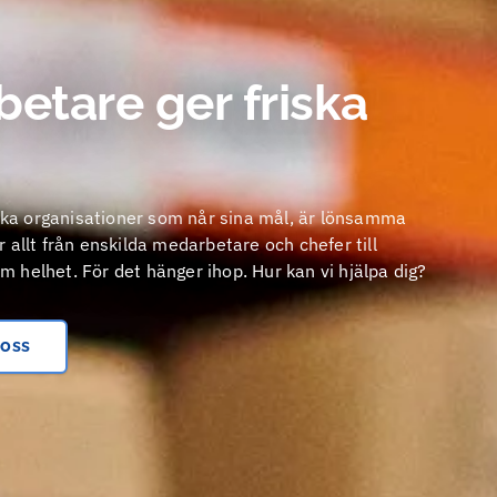
etare ger friska
riska organisationer som når sina mål, är lönsamma
 allt från enskilda medarbetare och chefer till
 helhet. För det hänger ihop. Hur kan vi hjälpa dig?
 oss