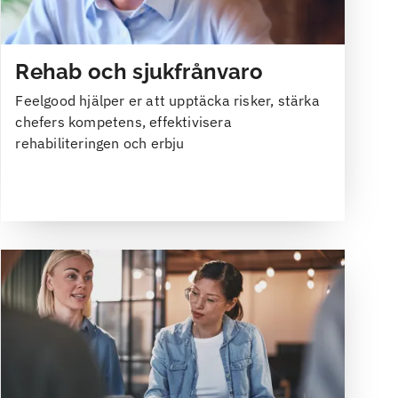
Rehab och sjukfrånvaro
Feelgood hjälper er att upptäcka risker, stärka
chefers kompetens, effektivisera
rehabiliteringen och erbju
Bild
Bild
Bild