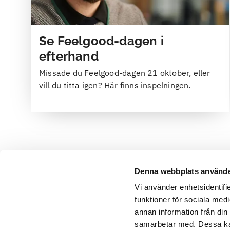
Se Feelgood-dagen i
efterhand
Missade du Feelgood-dagen 21 oktober, eller
vill du titta igen? Här finns inspelningen.
Så hanterar du
Denna webbplats använde
”knepiga”
Vi använder enhetsidentifie
funktioner för sociala medi
medarbetare
annan information från din
I många organisationer tar
samarbetar med. Dessa kan