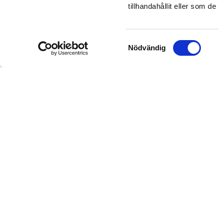
individärendena väldigt mycket
tillhandahållit eller som d
kraft. En medarbetare som inte
levererar. En person som
återkommande ifrågasätter beslut.
Samtyckesval
Nödvändig
En individ som återkommande
krockar med sina kollegor.