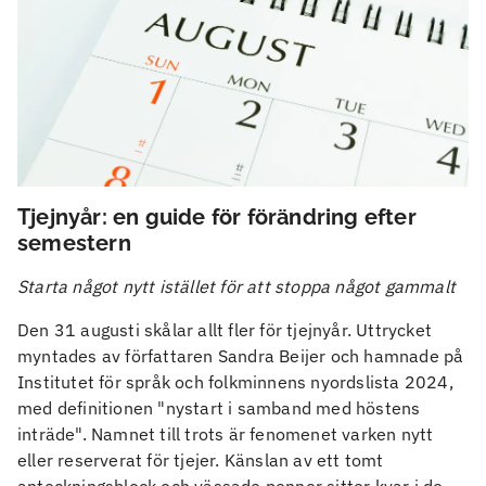
Tjejnyår: en guide för förändring efter
semestern
Starta något nytt istället för att stoppa något gammalt
Den 31 augusti skålar allt fler för tjejnyår. Uttrycket
myntades av författaren Sandra Beijer och hamnade på
Institutet för språk och folkminnens nyordslista 2024,
med definitionen "nystart i samband med höstens
inträde". Namnet till trots är fenomenet varken nytt
eller reserverat för tjejer. Känslan av ett tomt
anteckningsblock och vässade pennor sitter kvar i de