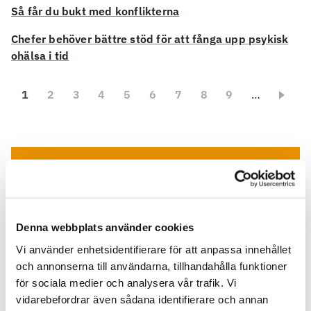
Så får du bukt med konflikterna
Chefer behöver bättre stöd för att fånga upp psykisk
ohälsa i tid
1
2
3
4
5
6
7
8
9
…
Pressmeddelanden
Här kan du läsa Feelgoods senaste
pressmeddelanden.
Denna webbplats använder cookies
Vi använder enhetsidentifierare för att anpassa innehållet
och annonserna till användarna, tillhandahålla funktioner
för sociala medier och analysera vår trafik. Vi
vidarebefordrar även sådana identifierare och annan