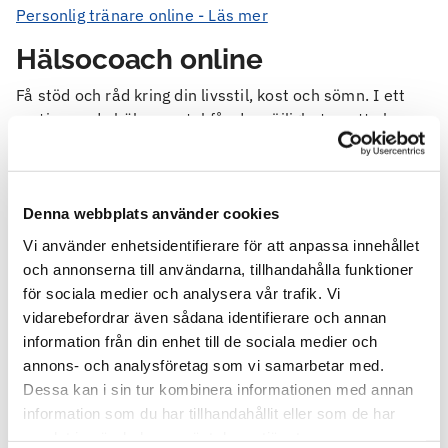
Personlig tränare online - Läs mer
Hälsocoach online
Få stöd och råd kring din livsstil, kost och sömn. I ett
motiverande hälsosamtal får du möjligheten att skapa
goda vanor och bestående livsstilsförändring ämnen
som matvanor, vikt, fysisk aktivitet, återhämtning,
sömn, stress, tobak, alkohol, balans i livet med
mera. Tjänsten är tillgänglig för dig som har en
Denna webbplats använder cookies
arbetsgivare som är ansluten till Feelgood för
Vi använder enhetsidentifierare för att anpassa innehållet
företagshälsovård och har aktiverat Feelgood Plus.
och annonserna till användarna, tillhandahålla funktioner
för sociala medier och analysera vår trafik. Vi
Hälsocoach - Läs mer
vidarebefordrar även sådana identifierare och annan
Träning i Stockholm
information från din enhet till de sociala medier och
annons- och analysföretag som vi samarbetar med.
På Grev Turegatan 34 i Stockholm erbjuder vi träning
Dessa kan i sin tur kombinera informationen med annan
för privatpersoner.
information som du har tillhandahållit eller som de har
samlat in när du har använt deras tjänster.
Gym