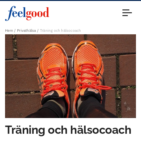
Huvudmeny (sv)
Stäng
Hem
Privathälsa
Träning och hälsocoach
Träning och hälsocoach