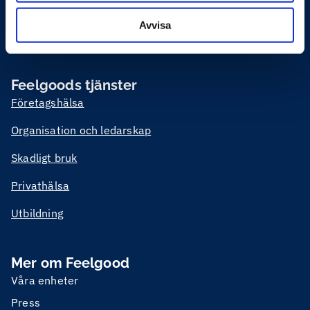
arbetsmiljö, hållbar hälsa, ledarskap, medarbetarskap
Avvisa
och vid behov rehabilitering eller krishantering. Vi möter
våra kunder både digitalt och fysiskt över hela Sverige.
Feelgoods tjänster
Företagshälsa
Organisation och ledarskap
Skadligt bruk
Privathälsa
Utbildning
Mer om Feelgood
Våra enheter
Press