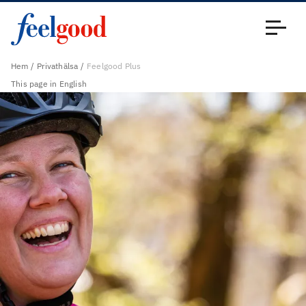
Huvudmeny (sv)
Stäng
Hem
Privathälsa
Feelgood Plus
This page in English