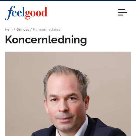
Huvudmeny (sv)
Stäng
Hem
Om oss
Koncernledning
Koncernledning