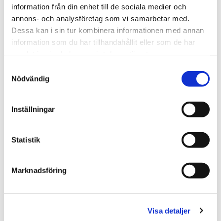
information från din enhet till de sociala medier och
annons- och analysföretag som vi samarbetar med.
Dessa kan i sin tur kombinera informationen med annan
information som du har tillhandahållit eller som de har
samlat in när du har använt deras tjänster.
Samtyckesval
Nödvändig
Inställningar
Åsa Rex Nygård
Marknads- och kommunikationsdirektör
Statistik
Född: 1971
Anställd sedan: 2020
Tidigare befattningar: kommunikationschef We
Marknadsföring
Effect/Vi-skogen, delägare kommunikationsbyrå,
kommunikationsrådgivare
Utbildning: Fil.kand. svenska och pedagogik, Stockholms
Visa detaljer
universitet, Business and Finance, St Albans College