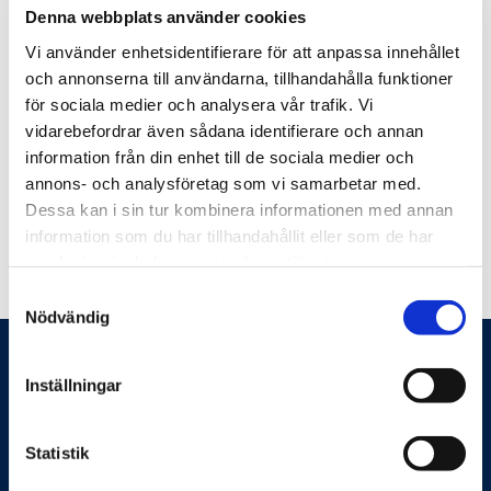
med Feelgood Företagshälsa.
Här finns en karta
Denna webbplats använder cookies
Vi använder enhetsidentifierare för att anpassa innehållet
och annonserna till användarna, tillhandahålla funktioner
för sociala medier och analysera vår trafik. Vi
Prislistor för dig som betalar privat
vidarebefordrar även sådana identifierare och annan
information från din enhet till de sociala medier och
Prislista allmän
(79.45 KB)
annons- och analysföretag som vi samarbetar med.
Dessa kan i sin tur kombinera informationen med annan
Prislista vaccinationer
(68.19 KB)
information som du har tillhandahållit eller som de har
samlat in när du har använt deras tjänster.
Samtyckesval
Nödvändig
Inställningar
Statistik
Feelgood hjälper företag och organisationer att