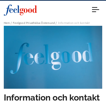
Huvudmeny (sv)
Stäng
Hem
Feelgood Privathälsa Östersund
Information och kontakt
Information och kontakt