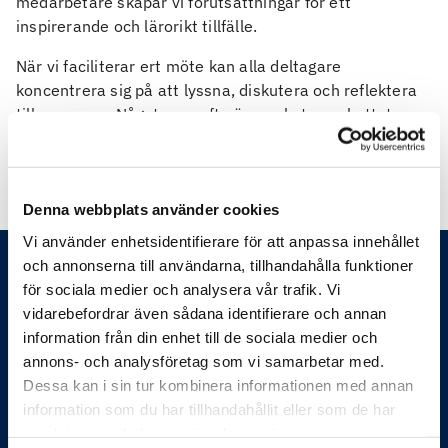
medarbetare skapar vi förutsättningar för ett
inspirerande och lärorikt tillfälle.
När vi faciliterar ert möte kan alla deltagare
koncentrera sig på att lyssna, diskutera och reflektera
tillsammans. Något som ofta är mycket uppskattat
bland chefer och medarbetare.
Denna webbplats använder cookies
Vi använder enhetsidentifierare för att anpassa innehållet
och annonserna till användarna, tillhandahålla funktioner
för sociala medier och analysera vår trafik. Vi
vidarebefordrar även sådana identifierare och annan
information från din enhet till de sociala medier och
annons- och analysföretag som vi samarbetar med.
Dessa kan i sin tur kombinera informationen med annan
Feelgood hjälper företag och organisationer att
information som du har tillhandahållit eller som de har
förbättra sin produktivitet och sänka kostnader. Det gör
samlat in när du har använt deras tjänster.
vi genom systematiskt och förebyggande arbete med