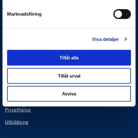
Feelgood hjälper företag och organisationer att
Marknadsföring
förbättra sin produktivitet och sänka kostnader. Det gör
vi genom systematiskt och förebyggande arbete med
arbetsmiljö, hållbar hälsa, ledarskap, medarbetarskap
Visa detaljer
och vid behov rehabilitering eller krishantering. Vi möter
våra kunder både digitalt och fysiskt över hela Sverige.
Tillåt alla
Feelgoods tjänster
Företagshälsa
Tillåt urval
Organisation och ledarskap
Avvisa
Skadligt bruk
Privathälsa
Utbildning