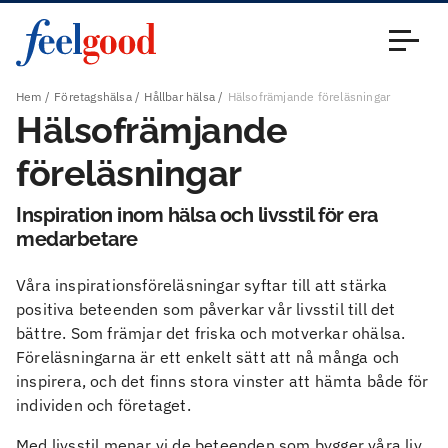
Huvudmeny (sv)
Stäng
Hem
Företagshälsa
Hållbar hälsa
Hälsofrämjande föreläsningar
Hälsofrämjande
föreläsningar
Inspiration inom hälsa och livsstil för era
medarbetare
Våra inspirationsföreläsningar syftar till att stärka
positiva beteenden som påverkar vår livsstil till det
bättre. Som främjar det friska och motverkar ohälsa.
Föreläsningarna är ett enkelt sätt att nå många och
inspirera, och det finns stora vinster att hämta både för
individen och företaget.
Med livsstil menar vi de beteenden som bygger våra liv.