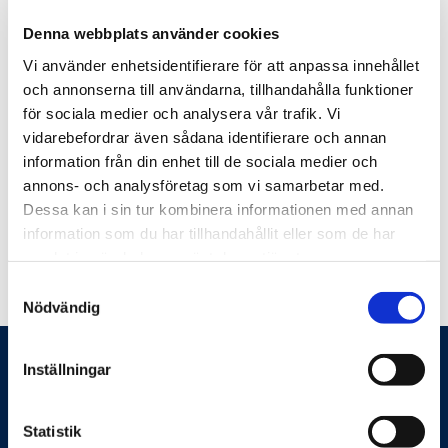
Kost
Denna webbplats använder cookies
Rörelse / fysisk aktivitet
Vi använder enhetsidentifierare för att anpassa innehållet
Återhämtning
och annonserna till användarna, tillhandahålla funktioner
Sömn
för sociala medier och analysera vår trafik. Vi
Stress
vidarebefordrar även sådana identifierare och annan
Drogfritt liv
information från din enhet till de sociala medier och
Mindfulness
annons- och analysföretag som vi samarbetar med.
Medicinsk Yoga
Dessa kan i sin tur kombinera informationen med annan
Natt- och skiftarbete
information som du har tillhandahållit eller som de har
samlat in när du har använt deras tjänster.
Samtyckesval
Nödvändig
Inställningar
Statistik