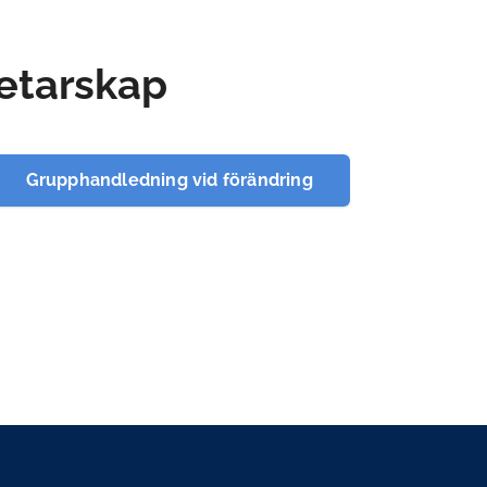
etarskap
Grupphandledning vid förändring