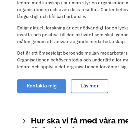
ledare med kunskap i hur man styr en organisation
organisationen och även dess resultat. Chefer behöv
långsiktigt och hållbart arbetsliv.
Enligt aktuell forskning är det nödvändigt för en lyc
insatta och positiva till den aktivitet som skall g
målen genom ett ansvarstagande medarbetarskap.
Det är ett ömsesidigt beroende mellan medarbetarsk
Organisationen behöver stödja och underlätta för med
ledare och uppfylla det organisationen förväntar sig.
Kontakta mig
Läs mer
Feelgood hjälper er att skapa ett hälsosamt klimat 
att bara utföra sina arbetsuppgifter. Engagemang o
Hur ska vi få med våra 
krafter, är en förutsättning för att uppnå välfunge
medarbetare, som presterar optimalt. Tillsammans me