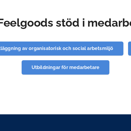
Feelgoods stöd i medarb
tläggning av organisatorisk och social arbetsmiljö
Utbildningar för medarbetare