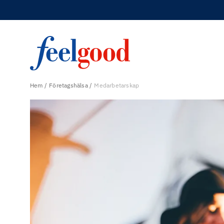
Hem
Företagshälsa
Medarbetarskap