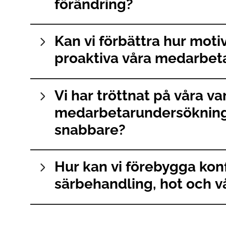
förändring?
och arbetsglädje, med medarbetare som är engager
Om medarbetare har hamnat i ineffektivitet hjälper vi
Kan vi förbättra hur mot
stödinsatser som samtal, KBT, individuella kartlägg
krishantering samt kartläggning och hantering av ko
proaktiva våra medarbeta
Vi har tröttnat på våra va
medarbetarundersökninga
snabbare?
Hur kan vi förebygga konf
särbehandling, hot och v