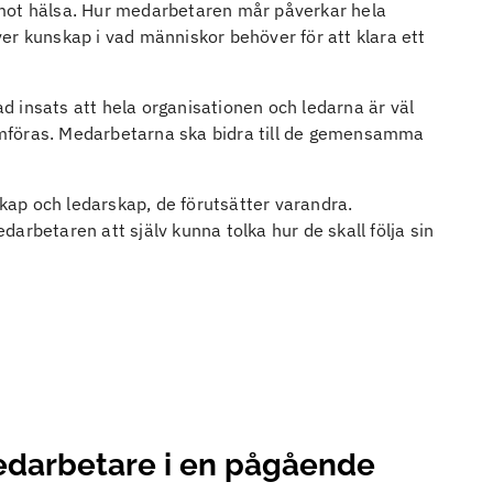
 mot hälsa. Hur medarbetaren mår påverkar hela
er kunskap i vad människor behöver för att klara ett
kad insats att hela organisationen och ledarna är väl
enomföras. Medarbetarna ska bidra till de gemensamma
ap och ledarskap, de förutsätter varandra.
arbetaren att själv kunna tolka hur de skall följa sin
på er arbetsplats. För oss är medarbetarskap mer än
ch motivation, och beteenden som främjar dessa
medarbetare i en pågående
rande grupper med självstyrande och samspelande
d er siktar vi på ett arbetsklimat präglat av hälsa