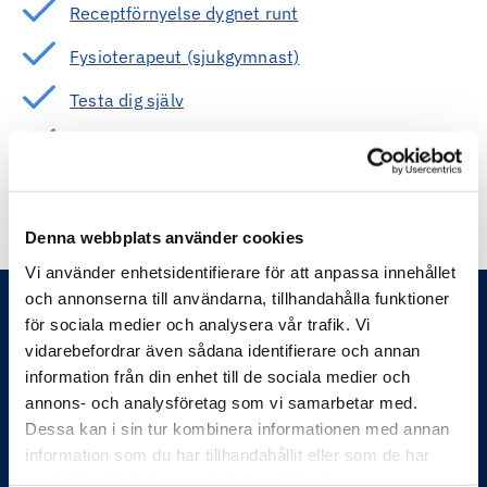
Receptförnyelse dygnet runt
Fysioterapeut (sjukgymnast)
Testa dig själv
Artiklar och råd om hälsa och livsstil
Denna webbplats använder cookies
Vi använder enhetsidentifierare för att anpassa innehållet
och annonserna till användarna, tillhandahålla funktioner
för sociala medier och analysera vår trafik. Vi
vidarebefordrar även sådana identifierare och annan
information från din enhet till de sociala medier och
annons- och analysföretag som vi samarbetar med.
Dessa kan i sin tur kombinera informationen med annan
Feelgood hjälper företag och organisationer att
information som du har tillhandahållit eller som de har
förbättra sin produktivitet och sänka kostnader. Det gör
samlat in när du har använt deras tjänster.