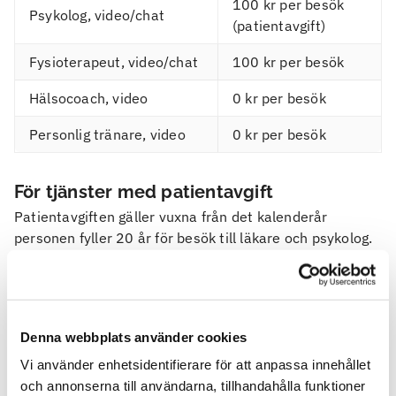
100 kr per besök
Psykolog, video/chat
(patientavgift)
Fysioterapeut, video/chat
100 kr per besök
Hälsocoach, video
0 kr per besök
Personlig tränare, video
0 kr per besök
För tjänster med patientavgift
Patientavgiften gäller vuxna från det kalenderår
personen fyller 20 år för besök till läkare och psykolog.
Högkostnadsskydd och frikort gäller.
Övriga avgifter
Ett besök avbokas
senast 24 timmar innan
bokad
Denna webbplats använder cookies
mötestid. Om besöket inte avbokas inom denna tid eller
om du inte ansluter till mötet, debiteras en avgift om
Vi använder enhetsidentifierare för att anpassa innehållet
300 kr
. Denna avgift gäller samtliga digitala besök, det
och annonserna till användarna, tillhandahålla funktioner