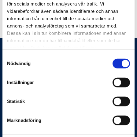
vill säga läkare, psykolog, fysioterapeut, hälsocoach och
för sociala medier och analysera vår trafik. Vi
personlig tränare.
vidarebefordrar även sådana identifierare och annan
information från din enhet till de sociala medier och
annons- och analysföretag som vi samarbetar med.
Dessa kan i sin tur kombinera informationen med annan
information som du har tillhandahållit eller som de har
samlat in när du har använt deras tjänster.
Samtyckesval
Nödvändig
Inställningar
Feelgood hjälper företag och organisationer att
förbättra sin produktivitet och sänka kostnader. Det gör
vi genom systematiskt och förebyggande arbete med
Statistik
arbetsmiljö, hållbar hälsa, ledarskap, medarbetarskap
och vid behov rehabilitering eller krishantering. Vi möter
Marknadsföring
våra kunder både digitalt och fysiskt över hela Sverige.