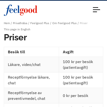
Huvudmeny (sv)
Stäng
Hem
Privathälsa
Feelgood Plus
Om Feelgood Plus
Priser
This page in English
Priser
Besök till
Avgift
100 kr per besök
Läkare, video/chat
(patientavgift)
Receptförnyelse läkare,
100 kr per besök
chat
(patientavgift)
Receptförnyelse av
0 kr per besök
preventivmedel, chat