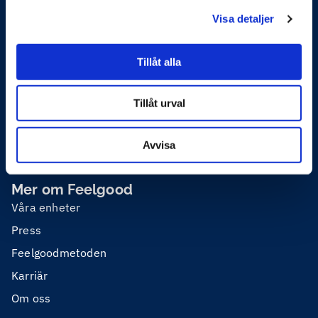
Feelgoods tjänster
Visa detaljer
Företagshälsa
Organisation och ledarskap
Tillåt alla
Skadligt bruk
Tillåt urval
Privathälsa
Utbildning
Avvisa
Mer om Feelgood
Våra enheter
Press
Feelgoodmetoden
Karriär
Om oss