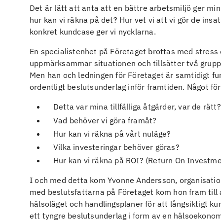
Det är lätt att anta att en bättre arbetsmiljö ger 
hur kan vi räkna på det? Hur vet vi att vi gör de ins
konkret kundcase ger vi nycklarna.
En specialistenhet på Företaget brottas med stress
uppmärksammar situationen och tillsätter två gruppl
Men han och ledningen för Företaget är samtidigt fun
ordentligt beslutsunderlag inför framtiden. Något för
Detta var mina tillfälliga åtgärder, var de rätt?
Vad behöver vi göra framåt?
Hur kan vi räkna på vårt nuläge?
Vilka investeringar behöver göras?
Hur kan vi räkna på ROI? (Return On Investme
I och med detta kom Yvonne Andersson, organisatio
med beslutsfattarna på Företaget kom hon fram till 
hälsoläget och handlingsplaner för att långsiktigt 
ett tyngre beslutsunderlag i form av en hälsoekonom