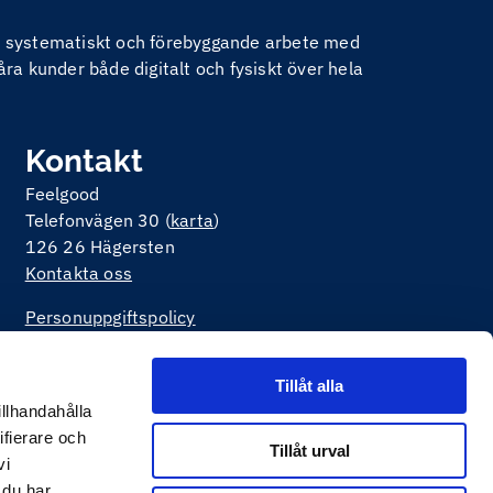
nom systematiskt och förebyggande arbete med
åra kunder både digitalt och fysiskt över hela
Kontakt
Feelgood
Telefonvägen 30 (
karta
)
126 26 Hägersten
Kontakta oss
Personuppgiftspolicy
Om kakor på webbplatsen
Tillåt alla
illhandahålla
ifierare och
Tillåt urval
vi
 du har