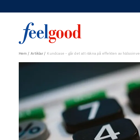
Hem
Artiklar
Kundcase - går det att räkna på effekten av hälsoinve