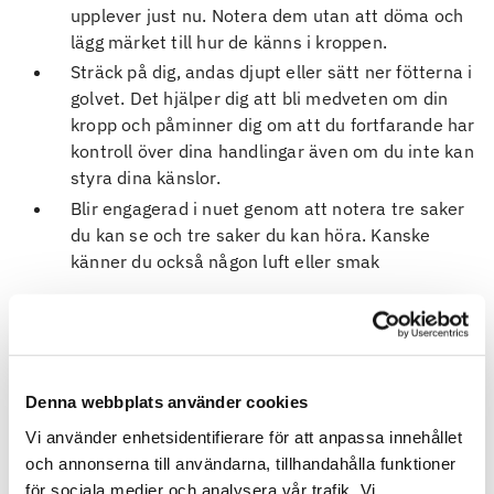
upplever just nu. Notera dem utan att döma och
lägg märket till hur de känns i kroppen.
Sträck på dig, andas djupt eller sätt ner fötterna i
golvet. Det hjälper dig att bli medveten om din
kropp och påminner dig om att du fortfarande har
kontroll över dina handlingar även om du inte kan
styra dina känslor.
Blir engagerad i nuet genom att notera tre saker
du kan se och tre saker du kan höra. Kanske
känner du också någon luft eller smak
Håll fast vid dina värderingar
Spontana tankar och känslor kan få oss att göra saker
som känns rätt i stunden, men som får oss att må
sämre på sikt. Några exempel är att oroa dig eller
Denna webbplats använder cookies
googla överdrivet mycket, gräla med närstående eller
Vi använder enhetsidentifierare för att anpassa innehållet
dämpa känslor med mat eller alkohol. När du kan möta
och annonserna till användarna, tillhandahålla funktioner
dina tankar och känslor utan att direkt agera på dem,
för sociala medier och analysera vår trafik. Vi