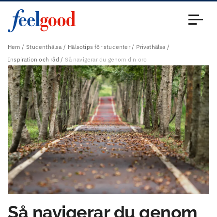
Huvudmeny (sv)
Stäng
Hem
Studenthälsa
Hälsotips för studenter
Privathälsa
Inspiration och råd
Så navigerar du genom din oro
Så navigerar du genom