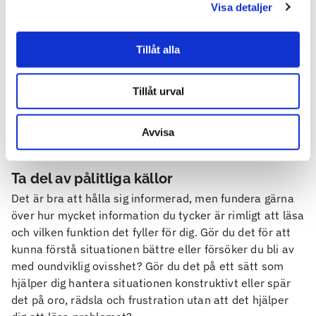
Visa detaljer
Om det känns svårt kan du fråga dig: om någon jag
brydde mig om led och hade det svårt, hur skulle jag
behandla dem? Vad skulle jag säga och göra? Försöka
Tillåt alla
sedan att bemöta dig själv på samma sätt. Vi blir
mycket bättre på att hantera svåra situationer när vi
Tillåt urval
möter oss själva med vänlighet. Om kritiska tankar
envisas med att prata på i huvudet kan du försöka se
dem lite som en radio som du kanske inte kan stänga av
Avvisa
men som du inte aktivt behöver lyssna på och följa.
Ta del av pålitliga källor
Det är bra att hålla sig informerad, men fundera gärna
över hur mycket information du tycker är rimligt att läsa
och vilken funktion det fyller för dig. Gör du det för att
kunna förstå situationen bättre eller försöker du bli av
med oundviklig ovisshet? Gör du det på ett sätt som
hjälper dig hantera situationen konstruktivt eller spär
det på oro, rädsla och frustration utan att det hjälper