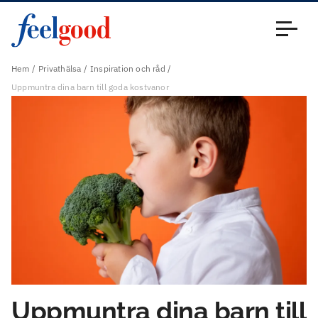
Huvudmeny (sv)
Stäng
Hem
Privathälsa
Inspiration och råd
Uppmuntra dina barn till goda kostvanor
Uppmuntra dina barn till