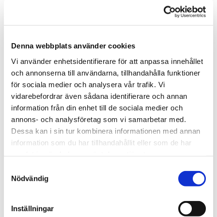
en sallad
Många, både små och stora, uppskattar att
plocka för sig på egen hand: morotsstavar,
gurkpengar, broccolibuketter, paprikaringar,
Denna webbplats använder cookies
naturella kikärter eller ärter direkt från frysen till
exempel. Färgglatt och fint! Om barnet är
Vi använder enhetsidentifierare för att anpassa innehållet
hungrigt innan maten är klar kan grönsakerna
och annonserna till användarna, tillhandahålla funktioner
gärna serveras först, det är ett bra sätt att
för sociala medier och analysera vår trafik. Vi
utnyttja aptiten på.
vidarebefordrar även sådana identifierare och annan
information från din enhet till de sociala medier och
Gör måltiden till en gemensam stund, fri från
annons- och analysföretag som vi samarbetar med.
skärmar och annan distraktion
Dessa kan i sin tur kombinera informationen med annan
Passa på att titta mer på ditt barns ansikte än på
information som du har tillhandahållit eller som de har
vad hen har på sin tallrik när ni som omväxling är
samlat in när du har använt deras tjänster.
i jämnhöjd. Prata om vad som har hänt under
dagen eller om annat som ditt barn har på
Samtyckesval
hjärtat. Försök att inte tjata och bestämma vad
Nödvändig
barnet ska äta, det kan motverka intresset för
maten. En bra tumregel är att i stället tänka att
Inställningar
din uppgift är att se till att det står bra mat på