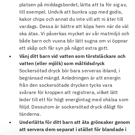
platsen på middagsbordet, lätta att ta för sig av,
till exempel. Undvik att bunkra upp med godis,
kakor chips och annat du inte vill att ni äter till
vardags. Dessa är bättre att köpa hem när de väl
ska ätas. Vi påverkas mycket av vår matmiljö och
både barn och vuxna blir lätt sugna om vi öppnar
ett skåp och får syn på något extra gott.
Vänj ditt barn vid vatten som törstsläckare och
vatten (eller mjölk) som måltidsdryck
Sockersötad dryck bör bara serveras ibland, i
begränsad mängd. Anledningen är att energin
från den sockersötade drycken tycks vara
svårare för kroppen att registrera, vilket lätt
leder till ett för högt energiintag med ohälsa som
följd. Dessutom är sockersötad dryck dåligt för
tänderna.
Underlätta för ditt barn att äta grönsaker genom
att servera dem separat i stället för blandade i