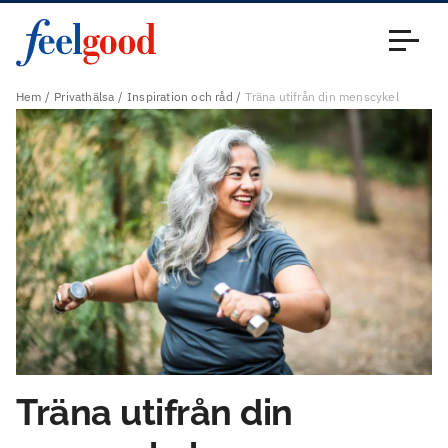
Huvudmeny (sv)
Stäng
Hem
Privathälsa
Inspiration och råd
Träna utifrån din menscykel
Träna utifrån din