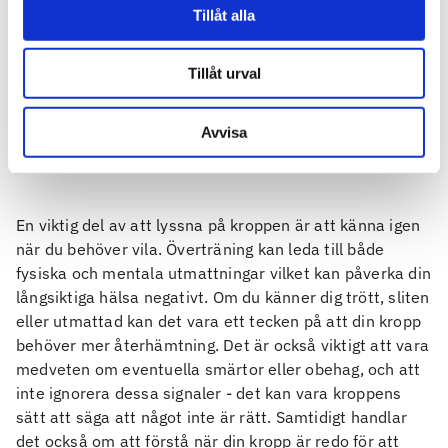
en hälsosam och hållbar träningsrutin. Alla är olika och
Tillåt alla
det som fungerar för en person passar inte
nödvändigtvis för en annan. Därför är det viktigt att
vara uppmärksam på hur din kropp reagerar på träning,
Tillåt urval
vila och andra faktorer i livet. Genom att vara lyhörd för
dina egna behov och signaler kan du anpassa din
Avvisa
träning för att maximera resultaten och undvika skador.
En viktig del av att lyssna på kroppen är att känna igen
när du behöver vila. Överträning kan leda till både
fysiska och mentala utmattningar vilket kan påverka din
långsiktiga hälsa negativt. Om du känner dig trött, sliten
eller utmattad kan det vara ett tecken på att din kropp
behöver mer återhämtning. Det är också viktigt att vara
medveten om eventuella smärtor eller obehag, och att
inte ignorera dessa signaler - det kan vara kroppens
sätt att säga att något inte är rätt. Samtidigt handlar
det också om att förstå när din kropp är redo för att