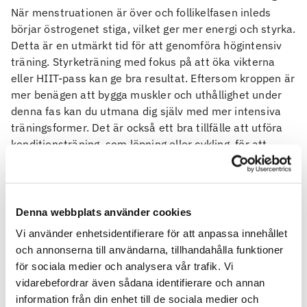
När menstruationen är över och follikelfasen inleds
börjar östrogenet stiga, vilket ger mer energi och styrka.
Detta är en utmärkt tid för att genomföra högintensiv
träning. Styrketräning med fokus på att öka vikterna
eller HIIT-pass kan ge bra resultat. Eftersom kroppen är
mer benägen att bygga muskler och uthållighet under
denna fas kan du utmana dig själv med mer intensiva
träningsformer. Det är också ett bra tillfälle att utföra
konditionsträning, som löpning eller cykling, för att
pressa din uthållighet.
Ägglossningsfasen: Träning på topp
Vid ägglossning, när östrogenet är som högst, är
Denna webbplats använder cookies
kroppen på sin fysiska topp. Många upplever att de har
Vi använder enhetsidentifierare för att anpassa innehållet
extra energi och kan prestera på högre nivåer. Detta gör
och annonserna till användarna, tillhandahålla funktioner
ägglossningsfasen idealisk för tung styrketräning,
för sociala medier och analysera vår trafik. Vi
intensiva konditionspass och högintensiv
vidarebefordrar även sådana identifierare och annan
intervallträning. Du kan utmana dig själv med tunga lyft,
information från din enhet till de sociala medier och
sprintintervall eller andra intensiva aktiviteter eftersom