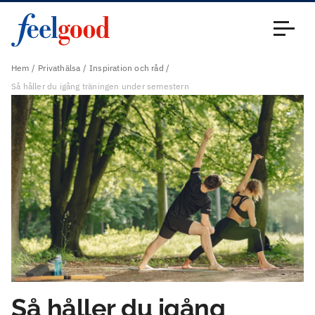
Huvudmeny (sv)
Stäng
Hem
Privathälsa
Inspiration och råd
Så håller du igång träningen under semestern
Så håller du igång