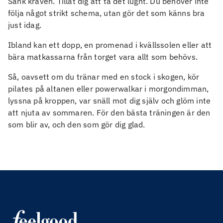
Sänk kraven. Tillåt dig att ta det lugnt. Du behöver inte
följa något strikt schema, utan gör det som känns bra
just idag.
Ibland kan ett dopp, en promenad i kvällssolen eller att
bära matkassarna från torget vara allt som behövs.
Så, oavsett om du tränar med en stock i skogen, kör
pilates på altanen eller powerwalkar i morgondimman,
lyssna på kroppen, var snäll mot dig själv och glöm inte
att njuta av sommaren. För den bästa träningen är den
som blir av, och den som gör dig glad.