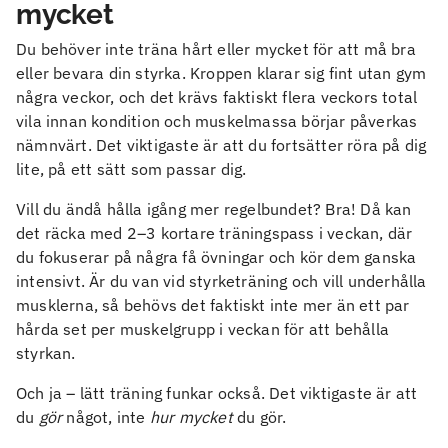
mycket
Du behöver inte träna hårt eller mycket för att må bra
eller bevara din styrka. Kroppen klarar sig fint utan gym
några veckor, och det krävs faktiskt flera veckors total
vila innan kondition och muskelmassa börjar påverkas
nämnvärt. Det viktigaste är att du fortsätter röra på dig
lite, på ett sätt som passar dig.
Vill du ändå hålla igång mer regelbundet? Bra! Då kan
det räcka med 2–3 kortare träningspass i veckan, där
du fokuserar på några få övningar och kör dem ganska
intensivt. Är du van vid styrketräning och vill underhålla
musklerna, så behövs det faktiskt inte mer än ett par
hårda set per muskelgrupp i veckan för att behålla
styrkan.
Och ja – lätt träning funkar också. Det viktigaste är att
du
gör
något, inte
hur mycket
du gör.