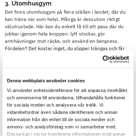
3. Utomhusgym
Det finns utomhusgym på flera ställen i landet, där du
kan träna när som helst. Många är dessutom riktigt
välutrustade. Här kan du enkelt få till ett pass där du
jobbar igenom hela kroppen: lyft stockar, gör
armhävningar mot räcke, och använd en benpress.
Fördelen? Det kostar inget, du slipper trängas och får
frisk luft.
4. Pilates
Vill du ha en träningsform som bygger styrka, förbättrar
Denna webbplats använder cookies
hållning och samtidigt ökar kroppskontrollen? Då är
Vi använder enhetsidentifierare för att anpassa innehållet
pilates perfekt. Du behöver bara en matta och några
och annonserna till användarna, tillhandahålla funktioner
kvadratmeter att röra dig på. Pilates fokuserar på
för sociala medier och analysera vår trafik. Vi
bålstabilitet, andning och kontrollerade rörelser. Det är
vidarebefordrar även sådana identifierare och annan
lågintensivt men otroligt effektivt, särskilt för rygg,
information från din enhet till de sociala medier och
mage och hållning. Passar lika bra som morgonstart på
annons- och analysföretag som vi samarbetar med.
altanen som avslappning efter en dag på stranden.
Dessa kan i sin tur kombinera informationen med annan