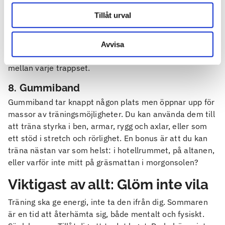
guldgruva för ben- och konditionsträning. Du kan gå,
Tillåt urval
springa, hoppa eller göra step-ups, beroende på humör
och dagsform. Ett kort men intensivt trapp-pass räcker
ofta långt. Och vill du variera dig kan du kombinera med
Avvisa
styrkeövningar som armhävningar eller utfallssteg
mellan varje trappset.
8. Gummiband
Gummiband tar knappt någon plats men öppnar upp för
massor av träningsmöjligheter. Du kan använda dem till
att träna styrka i ben, armar, rygg och axlar, eller som
ett stöd i stretch och rörlighet. En bonus är att du kan
träna nästan var som helst: i hotellrummet, på altanen,
eller varför inte mitt på gräsmattan i morgonsolen?
Viktigast av allt: Glöm inte vila
Träning ska ge energi, inte ta den ifrån dig. Sommaren
är en tid att återhämta sig, både mentalt och fysiskt.