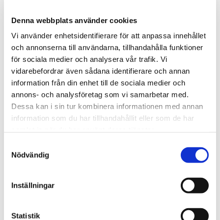
Denna webbplats använder cookies
Vi använder enhetsidentifierare för att anpassa innehållet
och annonserna till användarna, tillhandahålla funktioner
för sociala medier och analysera vår trafik. Vi
vidarebefordrar även sådana identifierare och annan
information från din enhet till de sociala medier och
annons- och analysföretag som vi samarbetar med.
Dessa kan i sin tur kombinera informationen med annan
information som du har tillhandahållit eller som de har
samlat in när du har använt deras tjänster.
Hur vill du känna dig efter
Samtyckesval
sommaren?
Nödvändig
Hur skulle du vilja att sommaren ska vara, utan att ta
hänsyn till andra? Är det återhämtning och en utvilad
Inställningar
känsla du är ute efter, kanske du också behöver göra en
plan och lämna utrymme för det. Vill du ha mer äventyr,
Statistik
vad är det för dig och hur får du det att bli av? Vill du