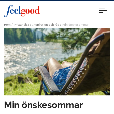
Huvudmeny (sv)
Stäng
Hem
Privathälsa
Inspiration och råd
Min önskesommar
Min önskesommar