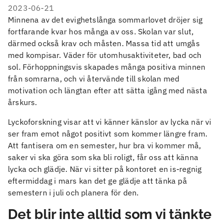
2023-06-21
Minnena av det evighetslånga sommarlovet dröjer sig
fortfarande kvar hos många av oss. Skolan var slut,
därmed också krav och måsten. Massa tid att umgås
med kompisar. Väder för utomhusaktiviteter, bad och
sol. Förhoppningsvis skapades många positiva minnen
från somrarna, och vi återvände till skolan med
motivation och längtan efter att sätta igång med nästa
årskurs.
Lyckoforskning visar att vi känner känslor av lycka när vi
ser fram emot något positivt som kommer längre fram.
Att fantisera om en semester, hur bra vi kommer må,
saker vi ska göra som ska bli roligt, får oss att känna
lycka och glädje. När vi sitter på kontoret en is-regnig
eftermiddag i mars kan det ge glädje att tänka på
semestern i juli och planera för den.
Det blir inte alltid som vi tänkte