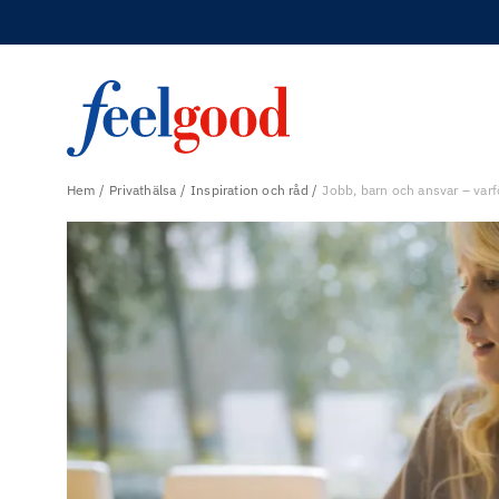
Hem
Privathälsa
Inspiration och råd
Jobb, barn och ansvar – varf