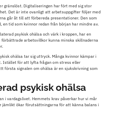
r gränslöst. Digitaliseringen har fört med sig stor
het. Det är inte ovanligt att arbetsuppgifter följer med
rna går åt till att förbereda presentationer. Den som
tid, en tid som kvinnor redan från början har mindre av.
laterad psykisk ohälsa och värk i kroppen, har en
e förbättrade arbetsvillkor kunna minska skillnaderna
r.
kisk ohälsa tar sig uttryck. Många kvinnor kämpar i
. Istället för att lyfta frågan om stress eller
att första signalen om ohälsa är en sjukskrivning som
erad psykisk ohälsa
an i vardagslivet. Hemmets krav påverkar hur vi mår
r jämlikt ökar förutsättningarna för att känna balans i