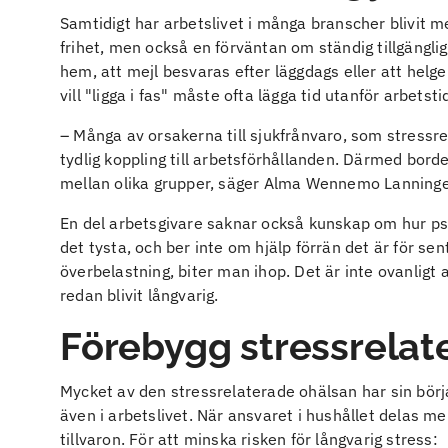
Samtidigt har arbetslivet i många branscher blivit me
frihet, men också en förväntan om ständig tillgänglig
hem, att mejl besvaras efter läggdags eller att helge
vill "ligga i fas" måste ofta lägga tid utanför arbets
– Många av orsakerna till sjukfrånvaro, som stressre
tydlig koppling till arbetsförhållanden. Därmed bord
mellan olika grupper, säger Alma Wennemo Lanninge
En del arbetsgivare saknar också kunskap om hur psy
det tysta, och ber inte om hjälp förrän det är för sent
överbelastning, biter man ihop. Det är inte ovanligt 
redan blivit långvarig.
Förebygg stressrelat
Mycket av den stressrelaterade ohälsan har sin börj
även i arbetslivet. När ansvaret i hushållet delas me
tillvaron. För att minska risken för långvarig stress: