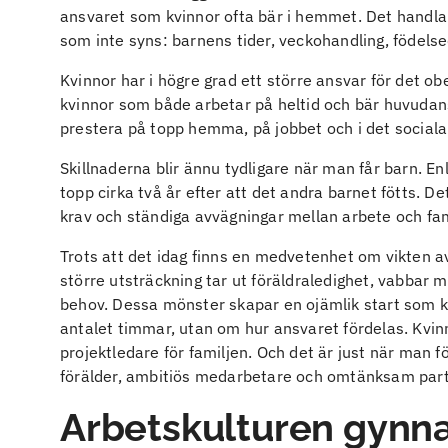
ansvaret som kvinnor ofta bär i hemmet. Det handlar
som inte syns: barnens tider, veckohandling, födelse
Kvinnor har i högre grad ett större ansvar för det o
kvinnor som både arbetar på heltid och bär huvudans
prestera på topp hemma, på jobbet och i det sociala l
Skillnaderna blir ännu tydligare när man får barn. En
topp cirka två år efter att det andra barnet fötts. 
krav och ständiga avvägningar mellan arbete och fam
Trots att det idag finns en medvetenhet om vikten av e
större utsträckning tar ut föräldraledighet, vabbar m
behov. Dessa mönster skapar en ojämlik start som k
antalet timmar, utan om hur ansvaret fördelas. Kvinn
projektledare för familjen. Och det är just när man 
förälder, ambitiös medarbetare och omtänksam partne
Arbetskulturen gynna