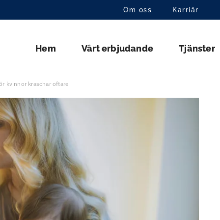
Om oss
Karriär
Hem
Vårt erbjudande
Tjänster
ör kvinnor kraschar oftare