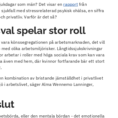
sjukdagar som män? Det visar en
rapport
från
sjukfall med stressrelaterad psykisk ohälsa, en siffra
ch privatliv. Varför är det så?
al spelar stor roll
an vara könssegregationen på arbetsmarknaden, det vill
b med olika arbetsmiljörisker. Långtidssjukskrivningar
r arbetar i roller med höga sociala krav som kan vara
fta även med hem, där kvinnor fortfarande bär ett stort
t.
 en kombination av bristande jämställdhet i privatlivet
ljö i arbetslivet, säger Alma Wennemo Lanninger,
slut
rbetsbörda, eller den mentala bördan - det emotionella