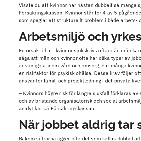
Visste du att kvinnor har nästan dubbelt så många 
Försäkringskassan. Kvinnor står för 4 av 5 pågående 
som speglar ett strukturellt problem i både arbets- o
Arbetsmiljö och yrkesv
En orsak till att kvinnor sjukskrivs oftare än män k
säga att män och kvinnor ofta har olika typer av job
är vanligast inom vård och omsorg, där många kvinno
en riskfaktor för psykisk ohälsa. Dessa krav följer o
ansvar för familj och projektledning i det privata live
– Kvinnors högre risk för längre sjukfall förklaras av
och av bristande organisatorisk och social arbetsmi
analytiker på Försäkringskassan.
När jobbet aldrig tar 
Bakom siffrorna ligger ofta det som kallas dubbel a