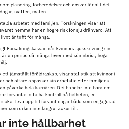
 om planering, förberedelser och ansvar för allt det
dagar, tvätten, maten.
betalda arbetet med familjen. Forskningen visar att
varet hemma har en högre risk för sjukfrånvaro. Att
ivet är tufft för många.
ligt Försäkringskassan når kvinnors sjukskrivning sin
Det är en period då många lever med sömnbrist, höga
ilj.
tt jämställt föräldraskap, visar statistik att kvinnor i
er och oftare anpassar sin arbetstid efter familjens
an påverka hela karriären. Det handlar inte bara om
or förväntas ofta ha kontroll på helheten, en
försöker leva upp till förväntningar både som engagerad
r som orken inte längre räcker till.
r inte hållbarhet