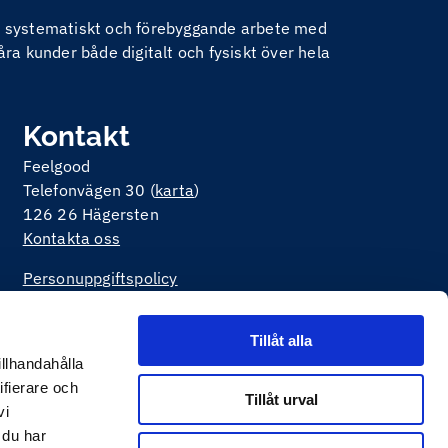
nom systematiskt och förebyggande arbete med
åra kunder både digitalt och fysiskt över hela
Kontakt
Feelgood
Telefonvägen 30 (
karta
)
126 26 Hägersten
Kontakta oss
Personuppgiftspolicy
Om kakor på webbplatsen
Tillåt alla
illhandahålla
ifierare och
Tillåt urval
vi
 du har