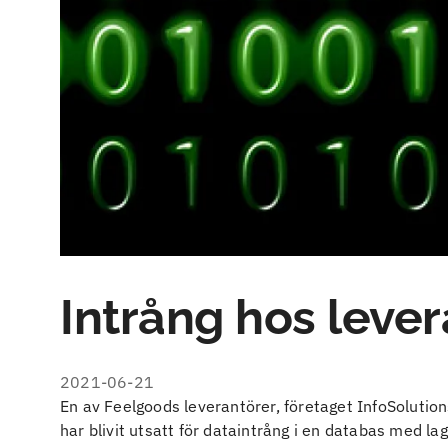
Intrång hos lever
2021-06-21
En av Feelgoods leverantörer, företaget InfoSolutio
har blivit utsatt för dataintrång i en databas med lag