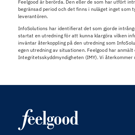
Feelgood är berörda. Den eller de som har utfört intr
begränsad period och det finns i nuläget inget som ty
leverantören.
InfoSolutions har identifierat det som gjorde intrån
startat en utredning för att kunna klargöra vilken in
inväntar återkoppling på den utredning som InfoSol
egen utredning av situationen. Feelgood har anmält d
Integritetsskyddmyndigheten (IMY). Vi återkommer 