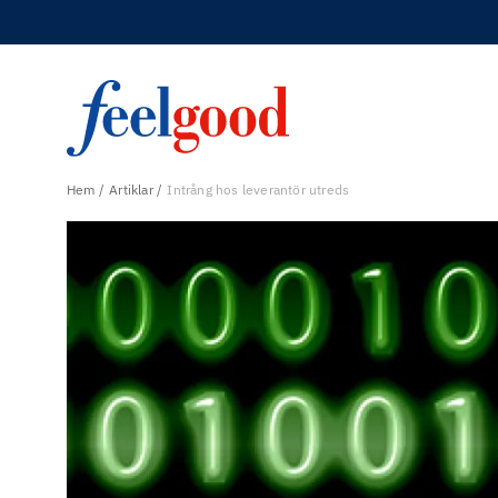
Hem
Artiklar
Intrång hos leverantör utreds