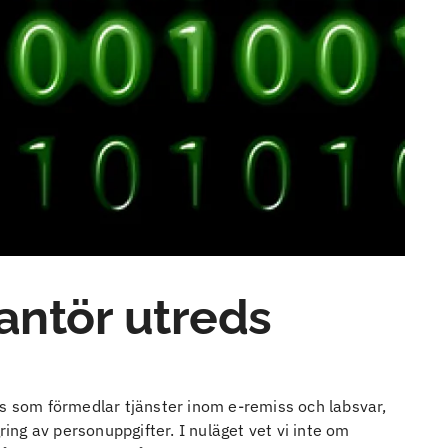
antör utreds
ns som förmedlar tjänster inom e-remiss och labsvar,
ring av personuppgifter. I nuläget vet vi inte om