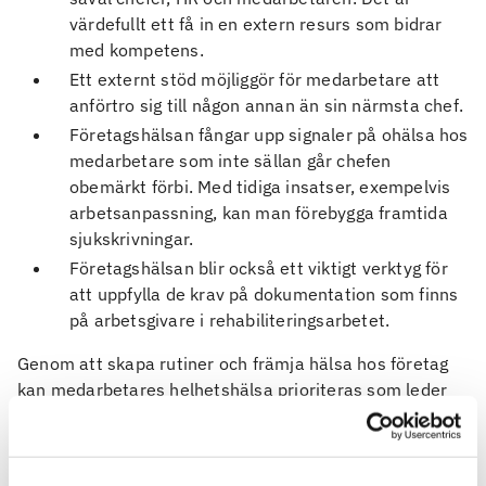
värdefullt ett få in en extern resurs som bidrar
med kompetens.
Ett externt stöd möjliggör för medarbetare att
anförtro sig till någon annan än sin närmsta chef.
Företagshälsan fångar upp signaler på ohälsa hos
medarbetare som inte sällan går chefen
obemärkt förbi. Med tidiga insatser, exempelvis
arbetsanpassning, kan man förebygga framtida
sjukskrivningar.
Företagshälsan blir också ett viktigt verktyg för
att uppfylla de krav på dokumentation som finns
på arbetsgivare i rehabiliteringsarbetet.
Genom att skapa rutiner och främja hälsa hos företag
kan medarbetares helhetshälsa prioriteras som leder
till friskare liv och mer produktivitet i arbetet.
Se vårt webbinarium om de nya föreskrifterna
här
.