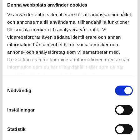
Vägledning på Arbetsmiljöverkets hemsida
Denna webbplats använder cookies
Vi använder enhetsidentifierare för att anpassa innehållet
och annonserna till användarna, tillhandahålla funktioner
för sociala medier och analysera vår trafik. Vi
vidarebefordrar även sådana identifierare och annan
Behöver ni råd och stöd med
information från din enhet till de sociala medier och
arbetsanpassning?
annons- och analysföretag som vi samarbetar med.
Dessa kan i sin tur kombinera informationen med annan
För- och efternamn
information som du har tillhandahållit eller som de har
samlat in när du har använt deras tjänster.
Samtyckesval
Befattning
Nödvändig
Inställningar
Företag
Statistik