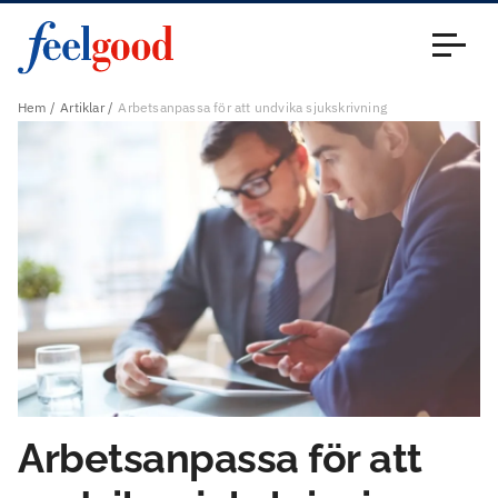
Huvudmeny (sv)
Stäng
Hem
Artiklar
Arbetsanpassa för att undvika sjukskrivning
Arbetsanpassa för att