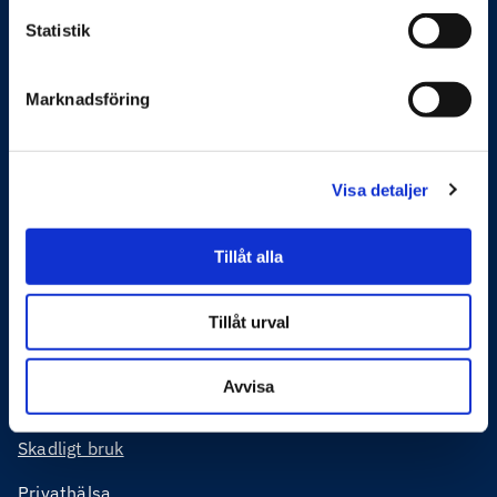
Statistik
Marknadsföring
Feelgood hjälper företag och organisationer att
förbättra sin produktivitet och sänka kostnader. Det gör
vi genom systematiskt och förebyggande arbete med
Visa detaljer
arbetsmiljö, hållbar hälsa, ledarskap, medarbetarskap
och vid behov rehabilitering eller krishantering. Vi möter
Tillåt alla
våra kunder både digitalt och fysiskt över hela Sverige.
Tillåt urval
Feelgoods tjänster
Företagshälsa
Avvisa
Organisation och ledarskap
Skadligt bruk
Privathälsa