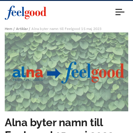
Huvudmeny (sv)
Stäng
Hem
Artiklar
Alna byter namn till Feelgood 15 maj 2023
Alna byter namn till