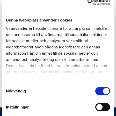
Inom specialistområdet skadligt bruk hjälper vi företag,
organisationer och privatpersoner att förebygga och
hantera konsekvenserna av skadligt bruk och beroende.
Denna webbplats använder cookies
Feelgoods andra specialistområden är företagshälsa,
Vi använder enhetsidentifierare för att anpassa innehållet
organisation och ledarskap och privathälsa.
och annonserna till användarna, tillhandahålla funktioner
för sociala medier och analysera vår trafik. Vi
Du som har avtal med Alna behöver inte göra något.
vidarebefordrar även sådana identifierare och annan
Namnbytet förändrar inte avtalet. Det innebär inte
information från din enhet till de sociala medier och
heller någon skillnad för dig som har avtal med en
annons- och analysföretag som vi samarbetar med.
annan företagshälsa. Ditt avtal med våra tjänster inom
Dessa kan i sin tur kombinera informationen med annan
skadligt bruk kvarstår.
information som du har tillhandahållit eller som de har
Från och med 15 maj når du Alnas medarbetare på mejl
samlat in när du har använt deras tjänster.
enligt
fornamn.efternamn @ feelgood.se
.
Samtyckesval
Nödvändig
Inställningar