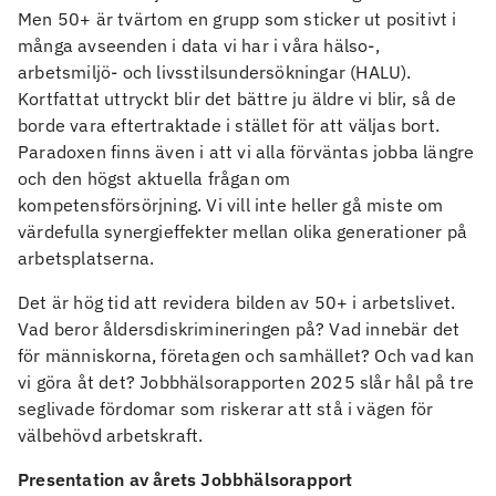
Men 50+ är tvärtom en grupp som sticker ut positivt i
många avseenden i data vi har i våra hälso-,
arbetsmiljö- och livsstilsundersökningar (HALU).
Kortfattat uttryckt blir det bättre ju äldre vi blir, så de
borde vara eftertraktade i stället för att väljas bort.
Paradoxen finns även i att vi alla förväntas jobba längre
och den högst aktuella frågan om
kompetensförsörjning. Vi vill inte heller gå miste om
värdefulla synergieffekter mellan olika generationer på
arbetsplatserna.
Det är hög tid att revidera bilden av 50+ i arbetslivet.
Vad beror åldersdiskrimineringen på? Vad innebär det
för människorna, företagen och samhället? Och vad kan
vi göra åt det? Jobbhälsorapporten 2025 slår hål på tre
seglivade fördomar som riskerar att stå i vägen för
välbehövd arbetskraft.
Presentation av årets Jobbhälsorapport