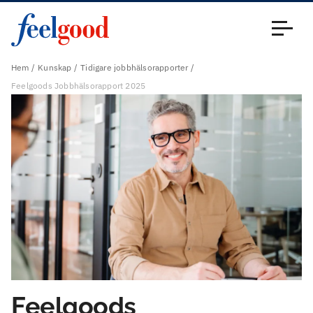
Huvudmeny (sv)
Stäng
Hem
Kunskap
Tidigare jobbhälsorapporter
Feelgoods Jobbhälsorapport 2025
Feelgoods