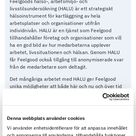
Feelgoods hälso-, arbetsmiljö- och
livsstilsundersökning (HALU) är ett strategiskt
hälsoinstrument för kartläggning av hela
arbetsplatser och organisationer utifrån
individnivån. HALU är en tjänst som Feelgood
tillhandahåller företag och organisationer som vill
ha en god bild av hur medarbetarna upplever
arbetet, livssituationen och hälsan. Genom HALU
får Feelgood också tillgång till anonymiserade svar
från de medarbetare som deltagit.
Det mångåriga arbetet med HALU ger Feelgood
unika möjligheter att både här och nu och över tid
beskriva läget för de medarbetare och
arbetsplatser som ingår i undersökningen. Precis
som i tidigare jobbhälsorapporter bygger årets
både på långa tidsserier och nedslag i 2024.
Denna webbplats använder cookies
Rapporten ger därmed en god bild av utvecklingen
Vi använder enhetsidentifierare för att anpassa innehållet
sedan 2010 och nuläget.
och annonserna till användarna, tillhandahålla funktioner