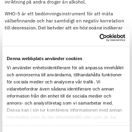
inriktning på andra droger än alkohol.
WHO-5 är ett bedömningsinstrument för att mäta
välbefinnande och har samtidigt en negativ korrelation
till depression. Det betyder att en hög poäng indikerar
att en depression inte föreligger och att en låg poäng
indikerar depression. WHO-5 är utprövat och testat på
olika befolkningsgrupper (testpopulationer) och i olika
länder.
Denna webbplats använder cookies
Vad visade resultatet?
Vi använder enhetsidentifierare för att anpassa innehållet
och annonserna till användarna, tillhandahålla funktioner
Resultatet av undersökningen visar på att 70% av de
för sociala medier och analysera vår trafik. Vi
som svarade på enkäterna inte har någon grad av
vidarebefordrar även sådana identifierare och annan
alkoholberoende. Detta efter 1-2 år efter avslutad
information från din enhet till de sociala medier och
behandling. Dessutom visade det sig att en signifikant
annons- och analysföretag som vi samarbetar med.
större del av denna grupp mår bättre än populationen i
Dessa kan i sin tur kombinera informationen med annan
stort. Det finns även en tydlig koppling mellan lågt
information som du har tillhandahållit eller som de har
välbefinnande och en fortsatt hög konsumtion hos de
samlat in när du har använt deras tjänster.
som har ett är kvar i sitt beroende.