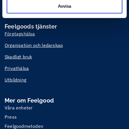
och vid behov rehabilitering eller krishantering. Vi möter
Avvisa
våra kunder både digitalt och fysiskt över hela Sverige.
Feelgoods tjänster
Företagshälsa
Organisation och ledarskap
Skadligt bruk
Privathälsa
Utbildning
Mer om Feelgood
Våra enheter
Press
Feelgoodmetoden