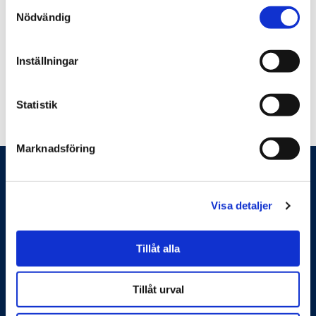
Samtyckesval
Nödvändig
Här kan du läsa hela studien och resultat
Inställningar
Nämndemansgårdens studie 2018
(1009.79
- Blentarp
KB)
Statistik
Marknadsföring
Visa detaljer
Tillåt alla
Feelgood hjälper företag och organisationer att
förbättra sin produktivitet och sänka kostnader. Det gör
vi genom systematiskt och förebyggande arbete med
Tillåt urval
arbetsmiljö, hållbar hälsa, ledarskap, medarbetarskap