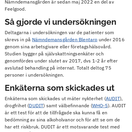
Nämndemansgården är sedan maj 2022 en del av
Feelgood.
Så gjorde vi undersökningen
Deltagarna i undersökningen var de patienter som
skrevs in på
Nämndemansgården Blentarp
under 2016
genom sina arbetsgivare eller företagshälsovård.
Studien bygger på självskattningsenkäter och
genomfördes under slutet av 2017, dvs 1-2 år efter
avslutad behandling på internat. Totalt deltog 75
personer i undersökningen.
Enkäterna som skickades ut
Enkäterna som skickades ut mäter nykterhet (
AUDIT
),
drogfrihet (
DUDIT
) samt välbefinnande (
WHO-5
). AUDIT
är ett test för att de tillfrågade ska kunna få en
bedömning av sina alkoholvanor och för att se om de
har ett riskbruk. DUDIT är ett motsvarande test med