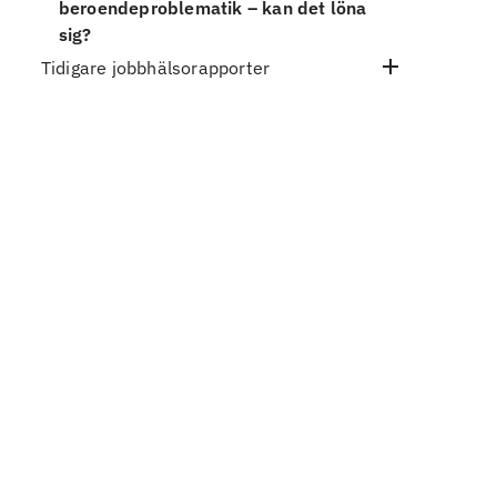
beroendeproblematik – kan det löna
sig?
Tidigare jobbhälsorapporter
2024
2025
2023
2021
2018
2017
2016
2015