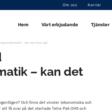
Om oss
Karriär
Hem
Vårt erbjudande
Tjänster
ndeproblematik – kan det löna sig?
d
atik – kan det
gentligen? Och finns det vinster (ekonomiska och
r att få svar på det startade Tetra Pak OHS och