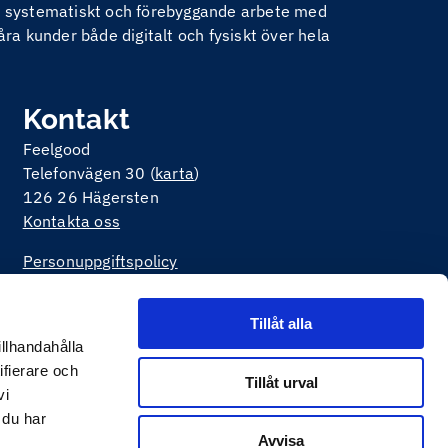
nom systematiskt och förebyggande arbete med
åra kunder både digitalt och fysiskt över hela
Kontakt
Feelgood
Telefonvägen 30 (
karta
)
126 26 Hägersten
Kontakta oss
Personuppgiftspolicy
Om kakor på webbplatsen
Tillåt alla
illhandahålla
ifierare och
Tillåt urval
vi
 du har
Avvisa