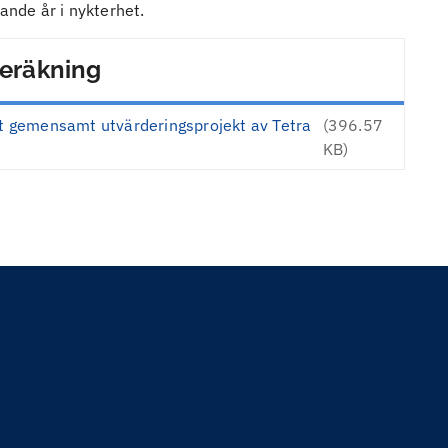
ande år i nykterhet.
beräkning
 ett gemensamt utvärderingsprojekt av Tetra
(396.57
KB)