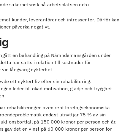
de säkerhetsrisk på arbetsplatsen och i
emot kunder, leverantörer och intressenter. Därför kan
tioner påverka negativt.
ig
omgått en behandling på Nämndemansgården under
tta har satts i relation till kostnader för
 vid långvarig nykterhet.
de ett nyktert liv efter sin rehabilitering.
ngen leder till ökad motivation, glädje och trygghet
en.
bar rehabiliteringen även rent företagsekonomiska
eroendeproblematik endast utnyttjar 75 % av sin
oduktionsbortfall på 150 000 kronor per person och år.
 gav det en vinst på 60 000 kronor per person för