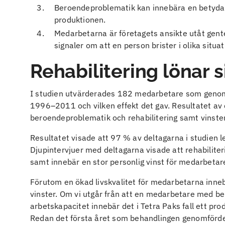
Beroendeproblematik kan innebära en betydan
produktionen.
Medarbetarna är företagets ansikte utåt gent
signaler om att en person brister i olika situa
Rehabilitering lönar s
I studien utvärderades 182 medarbetare som gen
1996–2011 och vilken effekt det gav. Resultatet av de
beroendeproblematik och rehabilitering samt vinster
Resultatet visade att 97 % av deltagarna i studien lev
Djupintervjuer med deltagarna visade att rehabiliteri
samt innebär en stor personlig vinst för medarbetar
Förutom en ökad livskvalitet för medarbetarna inne
vinster. Om vi utgår från att en medarbetare med b
arbetskapacitet innebär det i Tetra Paks fall ett pr
Redan det första året som behandlingen genomfördes