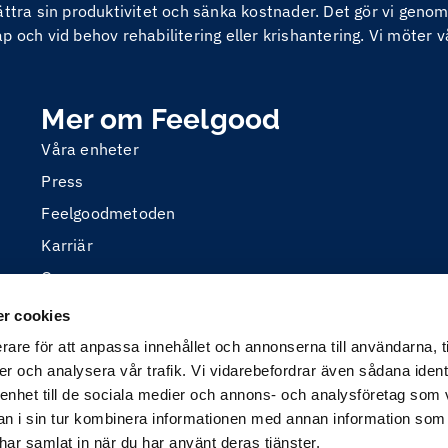
bättra sin produktivitet och sänka kostnader. Det gör vi ge
 och vid behov rehabilitering eller krishantering. Vi möter v
Mer om Feelgood
Våra enheter
Press
Feelgoodmetoden
Karriär
Om oss
r cookies
rare för att anpassa innehållet och annonserna till användarna, t
er och analysera vår trafik. Vi vidarebefordrar även sådana ident
 enhet till de sociala medier och annons- och analysföretag som 
 i sin tur kombinera informationen med annan information som
e har samlat in när du har använt deras tjänster.