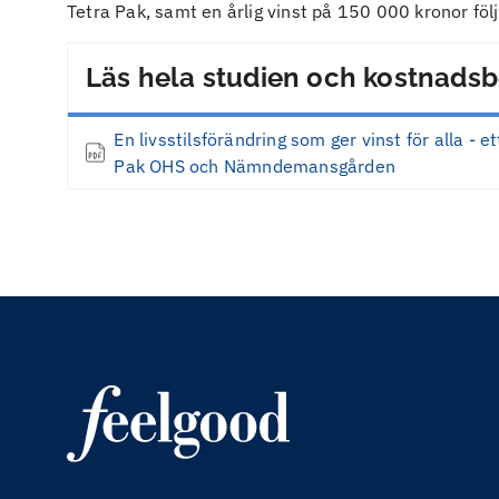
Tetra Pak, samt en årlig vinst på 150 000 kronor följ
Läs hela studien och kostnads
En livsstilsförändring som ger vinst för alla -
Pak OHS och Nämndemansgården