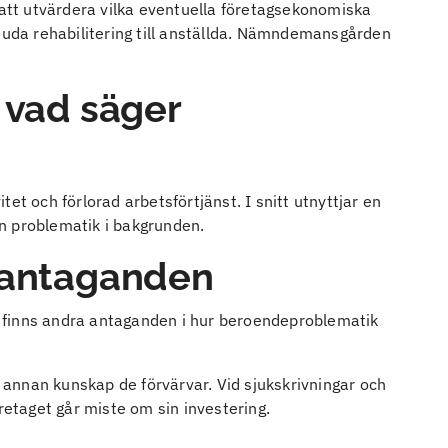
tt utvärdera vilka eventuella företagsekonomiska
bjuda rehabilitering till anställda. Nämndemansgården
 vad säger
et och förlorad arbetsförtjänst. I snitt utnyttjar en
n problematik i bakgrunden.
h antaganden
 finns andra antaganden i hur beroendeproblematik
 annan kunskap de förvärvar. Vid sjukskrivningar och
öretaget går miste om sin investering.