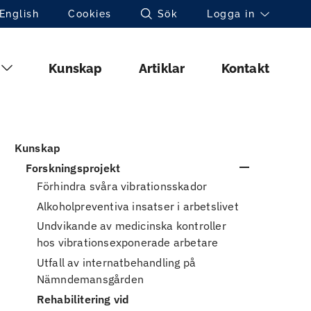
Toppnavigation (sv)
English
Cookies
Sök
Logga in
Huvudmeny (sv)
Kunskap
Artiklar
Kontakt
Kunskap
Forskningsprojekt
Förhindra svåra vibrationsskador
Alkoholpreventiva insatser i arbetslivet
Undvikande av medicinska kontroller
hos vibrationsexponerade arbetare
Utfall av internatbehandling på
Nämndemansgården
Rehabilitering vid