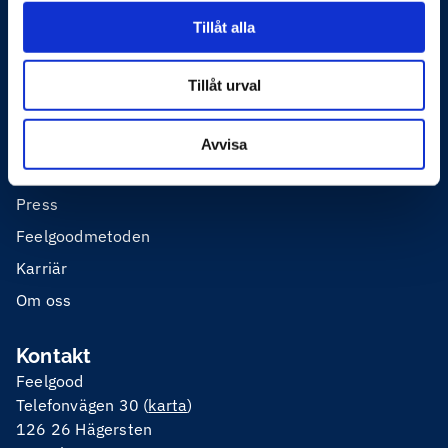
Tillåt alla
Privathälsa
Utbildning
Tillåt urval
Mer om Feelgood
Avvisa
Våra enheter
Press
Feelgoodmetoden
Karriär
Om oss
Kontakt
Feelgood
Telefonvägen 30 (
karta
)
126 26 Hägersten