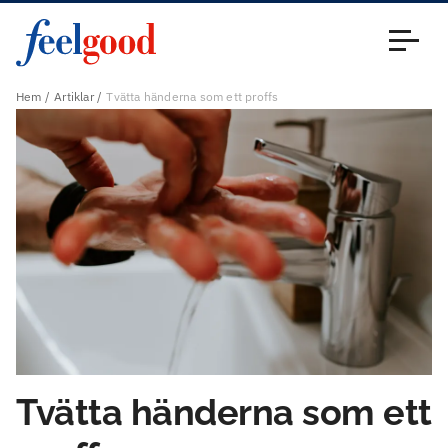
Huvudmeny (sv)
Stäng
Hem
Artiklar
Tvätta händerna som ett proffs
Tvätta händerna som ett