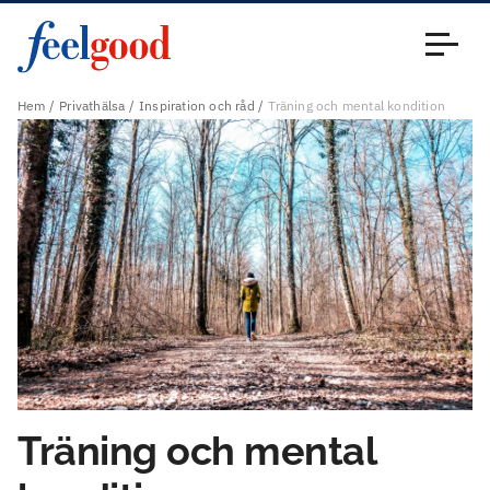
Huvudmeny (sv)
Stäng
Hem
Privathälsa
Inspiration och råd
Träning och mental kondition
Träning och mental