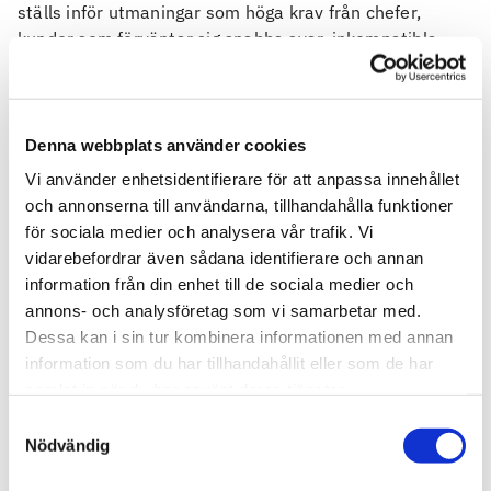
ställs inför utmaningar som höga krav från chefer,
kunder som förväntar sig snabba svar, inkompatibla
system och en ständig arbetsbelastning. I dagens värld
utsätts människor för ständiga uppdateringar om
globala kriser, vilket gör det ännu viktigare att ha en
stark mental hälsa.
Denna webbplats använder cookies
Vi använder enhetsidentifierare för att anpassa innehållet
Här är några tips för att öka din mentala kondition:
och annonserna till användarna, tillhandahålla funktioner
Konditionsträning= förbättrad psykisk hälsa. Gör
för sociala medier och analysera vår trafik. Vi
någon pulshöjande aktivitet några tillfällen om
vidarebefordrar även sådana identifierare och annan
dagen och gärna minst 60 min i veckan
information från din enhet till de sociala medier och
annons- och analysföretag som vi samarbetar med.
Förbruka alkohol och koffein med måtta. Fyll
Dessa kan i sin tur kombinera informationen med annan
istället på med mat som ger energi och näring
information som du har tillhandahållit eller som de har
under dagen, minska intaget mot kvällen.
samlat in när du har använt deras tjänster.
Fokusera på en sak i taget. Många får den bästa
återhämtningen på jobbet när de får jobba ostört
Samtyckesval
Nödvändig
med en uppgift under en tid.
Planera in saker som får dig att må bra t.ex. en