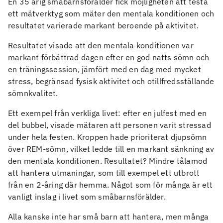
En 35 årig småbarnsförälder fick möjligheten att testa
ett mätverktyg som mäter den mentala konditionen och
resultatet varierade markant beroende på aktivitet.
Resultatet visade att den mentala konditionen var
markant förbättrad dagen efter en god natts sömn och
en träningssession, jämfört med en dag med mycket
stress, begränsad fysisk aktivitet och otillfredsställande
sömnkvalitet.
Ett exempel från verkliga livet: efter en julfest med en
del bubbel, visade mätaren att personen varit stressad
under hela festen. Kroppen hade prioriterat djupsömn
över REM-sömn, vilket ledde till en markant sänkning av
den mentala konditionen. Resultatet? Mindre tålamod
att hantera utmaningar, som till exempel ett utbrott
från en 2-åring där hemma. Något som för många är ett
vanligt inslag i livet som småbarnsförälder.
Alla kanske inte har små barn att hantera, men många