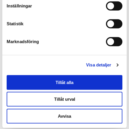
fika med en vän som får dig att skratta, gå en
Inställningar
kvällskurs, se en konsert eller ta ett bubbelbad
och lyssna på en podd.
Statistik
Curla din sömn. Skippa telefonen i sovrummet, ha
ett mörkt och svalt sovrum och jaga timmar av
kvalitetssömn.
Marknadsföring
* Verktyget Linkura mäter hjärtats elektriska signaler
och biomarkören Hjärtfrekvensvariabilitet (HFV) och
samtidigt ditt rörelsemönster. Lite enklare förklarat har
Visa detaljer
man på sig något som liknar ett pulsband dygnet runt
under ett antal dagar eller veckor. I en app får man
Tillåt alla
sedan ett diagram på hur mycket och långa perioder
kroppen är i stress eller fysisk aktivitet, hur man sover
och hur pass mycket återhämtning man får. Efter några
Tillåt urval
dagar med mätaren på har du ett mått på din mentala
kondition.
Avvisa