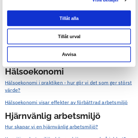
Hur får vi de unga att inte vara sjukskrivna så ofta?
Så jobbar du effektivt med rehabilitering
Tillåt alla
Vad döljer sig bakom sjukskrivningarna?
Tillåt urval
Små förändringar i ungas sjukfrånvaro kan ge stora
vinster
Avvisa
Hur minska sjukfrånvaron?
Hälsoekonomi
Hälsoekonomi i praktiken - hur gör vi det som ger störst
värde?
Hälsoekonomi visar effekter av förbättrad arbetsmiljö
Hjärnvänlig arbetsmiljö
Hur skapar vi en hjärnvänlig arbetsmiljö?