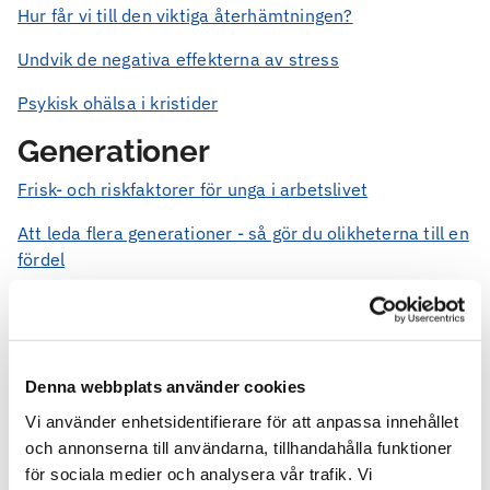
Hur får vi till den viktiga återhämtningen?
Undvik de negativa effekterna av stress
Psykisk ohälsa i kristider
Generationer
Frisk- och riskfaktorer för unga i arbetslivet
Att leda flera generationer - så gör du olikheterna till en
fördel
Generationer på arbetsplatsen - krockar och synergier
Konflikter
Denna webbplats använder cookies
Vad kostar en konflikt på jobbet?
Vi använder enhetsidentifierare för att anpassa innehållet
Medarbetarärenden som utmanar
och annonserna till användarna, tillhandahålla funktioner
för sociala medier och analysera vår trafik. Vi
Hantera konflikter på arbetsplatsen i tid