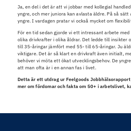
Ja, en del i det är att vi jobbar med kollegial handled
yngre, och mer juniora kan avlasta äldre. På så sätt 
yngre. I vardagen pratar vi också mycket om flexibil
För en tid sedan gjorde vi ett intressant arbete 
olika drivkrafter i olika åldrar. Det ledde till insikt
till 35-åringar jämfört med 55- till 65-åringar. Ju äld
viktigare. Det är så klart en drivkraft även initialt,
behöver vi möta ett ökat utvecklingsbehov. De yngre b
att man ofta är i en annan fas i livet.
Detta är ett utdrag ur Feelgoods Jobbhälsorapport
mer om fördomar och fakta om 50+ i arbetslivet, k