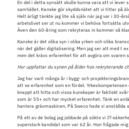
En del i detta synsätt skulle kunna vara att vi lever 
samhället. Kanske gör skyddsnätet att vi tittar på äl
Helt ärligt tänkte jag lite så själv när jag var i 30-å
arbetslivet ser ut nu kommer vi behöva fortsätta utv
Även den 60-åring som rekryteras in kommer så klart
Kanske är det olika syn i olika yrken och olika brans
när det gäller digitalisering. Men jag ser att med t e
men det krävs erfarenhet för att avgöra om svaren s
Hur uppfattar du synen på ålder hos rekryterande c
Jag har varit många år i bygg- och projekteringsbran
att se erfarenhet som en fördel. Yrkeskompetensen 
knappt att hitta och vissa kunskaper är faktiskt svår
som är 55+ och har mycket erfarenhet. Tänk en anläg
hantera grävmaskinen. På Sweco hade vi anställda 
På ett av de bolag jag jobbade på sökte vi IT-säkerh
superstark kandidat som var 62 år. Hon frågade mig 