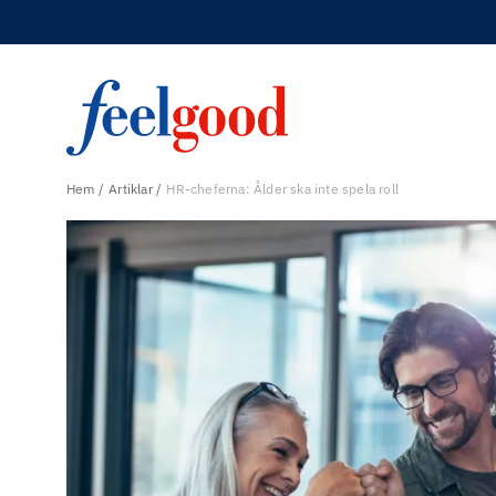
Hem
Artiklar
HR-cheferna: Ålder ska inte spela roll