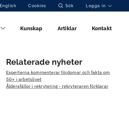
Toppnavigation (sv)
English
Cookies
Sök
Logga in
Huvudmeny (sv)
Kunskap
Artiklar
Kontakt
Relaterade nyheter
Experterna kommenterar fördomar och fakta om
50+ i arbetslivet
Åldersfällor i rekrytering - rekryteraren förklarar