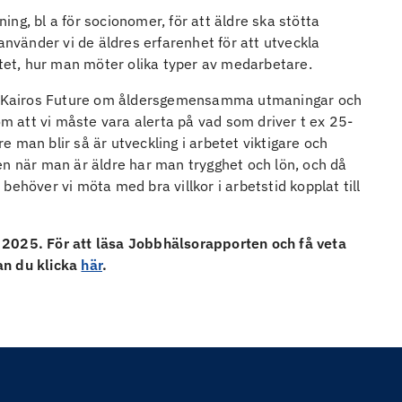
ning, bl a för socionomer, för att äldre ska stötta
använder vi de äldres erfarenhet för att utveckla
itet, hur man möter olika typer av medarbetare.
med Kairos Future om åldersgemensamma utmaningar och
er om att vi måste vara alerta på vad som driver t ex 25-
re man blir så är utveckling i arbetet viktigare och
 men när man är äldre har man trygghet och lön, och då
ehöver vi möta med bra villkor i arbetstid kopplat till
 2025. För att läsa Jobbhälsorapporten och få veta
an du klicka
här
.