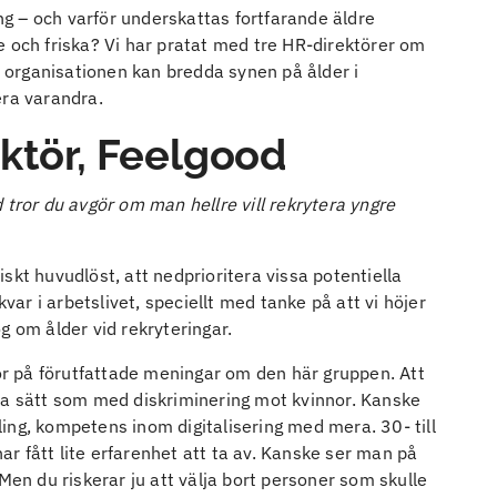
g – och varför underskattas fortfarande äldre
e och friska? Vi har pratat med tre HR-direktörer om
ur organisationen kan bredda synen på ålder i
era varandra.
ektör, Feelgood
 tror du avgör om man hellre vill rekrytera yngre
tiskt huvudlöst, att nedprioritera vissa potentiella
r i arbetslivet, speciellt med tanke på att vi höjer
g om ålder vid rekryteringar.
ror på förutfattade meningar om den här gruppen. Att
ma sätt som med diskriminering mot kvinnor. Kanske
ing, kompetens inom digitalisering med mera. 30- till
r fått lite erfarenhet att ta av. Kanske ser man på
Men du riskerar ju att välja bort personer som skulle