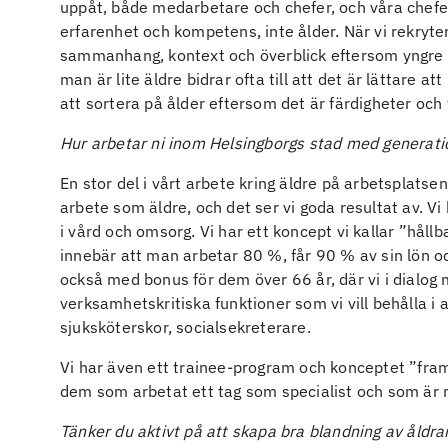
uppåt, både medarbetare och chefer, och våra chefer
erfarenhet och kompetens, inte ålder. När vi rekryt
sammanhang, kontext och överblick eftersom yngre o
man är lite äldre bidrar ofta till att det är lättare a
att sortera på ålder eftersom det är färdigheter och
Hur arbetar ni inom Helsingborgs stad med generati
En stor del i vårt arbete kring äldre på arbetsplatse
arbete som äldre, och det ser vi goda resultat av. Vi
i vård och omsorg. Vi har ett koncept vi kallar ”hållb
innebär att man arbetar 80 %, får 90 % av sin lön o
också med bonus för dem över 66 år, där vi i dialog 
verksamhetskritiska funktioner som vi vill behålla i a
sjuksköterskor, socialsekreterare.
Vi har även ett trainee-program och konceptet ”framt
dem som arbetat ett tag som specialist och som är ny
Tänker du aktivt på att skapa bra blandning av åldra