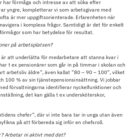
 har förmåga och intresse av att söka efter
erar yngre, kompletterar vi som arbetsgivare med
fta är mer uppgiftsorienterade. Erfarenheten när
tt navigera i komplexa frågor. Samtidigt är det för enkelt
 förmågor som har betydelse för resultat.
oner på arbetsplatsen?
n är att underlätta för medarbetare att stanna kvar i
 har t ex pensionärer som går in på timmar i skolan och
art arbetsliv äldre”, även kallat ”80 – 90 – 100”, vilket
ch 100 % av sin tjänstepensionsinsättning. Vi jobbar
med förvaltningarna identifierar nyckelfunktioner och
nställning, det kan gälla t ex undersköterskor,
idens chefer”, där vi inte bara tar in unga utan även
fikna på att förbereda sig inför en chefsroll.
r? Arbetar ni aktivt med det?