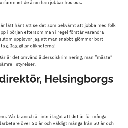
 erfarenhet de åren han jobbar hos oss.
t är lätt hänt att se det som bekvämt att jobba med folk
rupp i början eftersom man i regel förstår varandra
Dessutom upplever jag att man snabbt glömmer bort
ag. Jag gillar olikheterna!
r. Där är det omvänd åldersdiskriminering, man ”måste”
ämre i styrelser.
direktör, Helsingborgs
m. Vår bransch är inte i läget att det är för många
edarbetare över 60 år och väldigt många från 50 år och