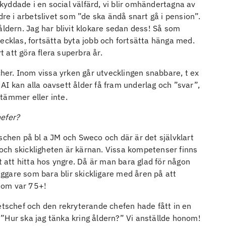
skyddade i en social välfärd, vi blir omhändertagna av
dre i arbetslivet som ”de ska ändå snart gå i pension”.
rsåldern. Jag har blivit klokare sedan dess! Så som
ecklas, fortsätta byta jobb och fortsätta hänga med.
 att göra flera superbra år.
cher. Inom vissa yrken går utvecklingen snabbare, t ex
x AI kan alla oavsett ålder få fram underlag och ”svar”,
tämmer eller inte.
hefer?
schen på bl a JM och Sweco och där är det självklart
och skickligheten är kärnan. Vissa kompetenser finns
t att hitta hos yngre. Då är man bara glad för någon
gare som bara blir skickligare med åren på att
som var 75+!
etschef och den rekryterande chefen hade fått in en
”Hur ska jag tänka kring åldern?” Vi anställde honom!