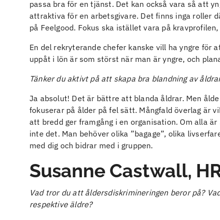
passa bra för en tjänst. Det kan också vara så att yng
attraktiva för en arbetsgivare. Det finns inga roller 
på Feelgood. Fokus ska istället vara på kravprofile
En del rekryterande chefer kanske vill ha yngre för at
uppåt i lön är som störst när man är yngre, och planar
Tänker du aktivt på att skapa bra blandning av åldrar,
Ja absolut! Det är bättre att blanda åldrar. Men ålder
fokuserar på ålder på fel sätt. Mångfald överlag är vi
att bredd ger framgång i en organisation. Om alla är
inte det. Man behöver olika ”bagage”, olika livserfa
med dig och bidrar med i gruppen.
Susanne Castwall, HR
Vad tror du att åldersdiskrimineringen beror på? Vad
respektive äldre?