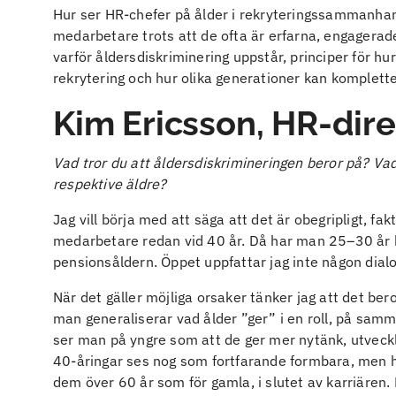
Hur ser HR-chefer på ålder i rekryteringssammanhan
medarbetare trots att de ofta är erfarna, engagerad
varför åldersdiskriminering uppstår, principer för h
rekrytering och hur olika generationer kan komplett
Kim Ericsson, HR-dir
Vad tror du att åldersdiskrimineringen beror på? Vad
respektive äldre?
Jag vill börja med att säga att det är obegripligt, fak
medarbetare redan vid 40 år. Då har man 25–30 år kva
pensionsåldern. Öppet uppfattar jag inte någon dialo
När det gäller möjliga orsaker tänker jag att det be
man generaliserar vad ålder ”ger” i en roll, på sam
ser man på yngre som att de ger mer nytänk, utveckl
40-åringar ses nog som fortfarande formbara, men ha
dem över 60 år som för gamla, i slutet av karriären. 