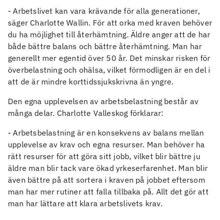
- Arbetslivet kan vara krävande för alla generationer,
säger Charlotte Wallin. För att orka med kraven behöver
du ha möjlighet till återhämtning. Äldre anger att de har
både bättre balans och bättre återhämtning. Man har
generellt mer egentid över 50 år. Det minskar risken för
överbelastning och ohälsa, vilket förmodligen är en del i
att de är mindre korttidssjukskrivna än yngre.
Den egna upplevelsen av arbetsbelastning består av
många delar. Charlotte Valleskog förklarar:
- Arbetsbelastning är en konsekvens av balans mellan
upplevelse av krav och egna resurser. Man behöver ha
rätt resurser för att göra sitt jobb, vilket blir bättre ju
äldre man blir tack vare ökad yrkeserfarenhet. Man blir
även bättre på att sortera i kraven på jobbet eftersom
man har mer rutiner att falla tillbaka på. Allt det gör att
man har lättare att klara arbetslivets krav.