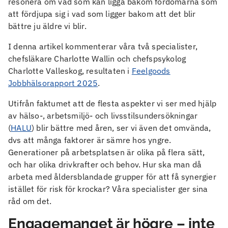
resonera om vad som kan ligga bakom fördomarna som
att fördjupa sig i vad som ligger bakom att det blir
bättre ju äldre vi blir.
I denna artikel kommenterar våra två specialister,
chefsläkare Charlotte Wallin och chefspsykolog
Charlotte Valleskog, resultaten i
Feelgoods
Jobbhälsorapport 2025
.
Utifrån faktumet att de flesta aspekter vi ser med hjälp
av hälso-, arbetsmiljö- och livsstilsundersökningar
(
HALU
) blir bättre med åren, ser vi även det omvända,
dvs att många faktorer är sämre hos yngre.
Generationer på arbetsplatsen är olika på flera sätt,
och har olika drivkrafter och behov. Hur ska man då
arbeta med åldersblandade grupper för att få synergier
istället för risk för krockar? Våra specialister ger sina
råd om det.
Engagemanget är högre – inte