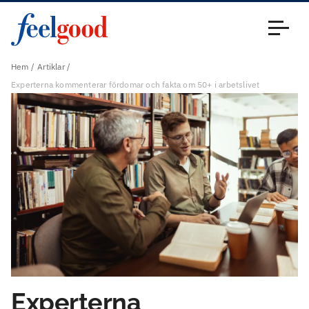
Huvudmeny (sv)
Stäng
Hem
Artiklar
Experterna kommenterar fördomar och fakta om 50+ i arbetslivet
Experterna