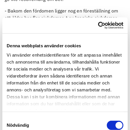
- Bakom den fördomen ligger nog en föreställning om
att äldre har fler sjukdomar, t ex kroniska sjukdomar,
vilket är helt korrekt. Men vi lever annorlunda idag med
kroniska sjukdomar. Vi har bättre möjligheter till
behandling eftersom utveckling av läkemedel och andra
behandlingsmetoder har gått framåt. Du kan leva med
Denna webbplats använder cookies
många kroniska sjukdomar utan att ha några större
Vi använder enhetsidentifierare för att anpassa innehållet
besvär, och därmed jobba utan att vara påverkad av
och annonserna till användarna, tillhandahålla funktioner
ohälsa. Dessutom kan vi förebygga mer idag. Så det är
för sociala medier och analysera vår trafik. Vi
en föråldrad syn att hälsobesvär skulle påverka arbetet,
vidarebefordrar även sådana identifierare och annan
vilket syns tydligt i att äldre anger i lägre grad att deras
information från din enhet till de sociala medier och
ohälsa är arbetspåverkande, säger Charlotte Wallin.
annons- och analysföretag som vi samarbetar med.
Dessa kan i sin tur kombinera informationen med annan
Charlotte Valleskog beskriver sambandet mellan jobb
information som du har tillhandahållit eller som de har
och hälsa:
samlat in när du har använt deras tjänster.
- Det är viktigt att ta med sig att våra data kanske inte
Samtyckesval
är helt representativa för alla i åldern 50 till 69 år
Nödvändig