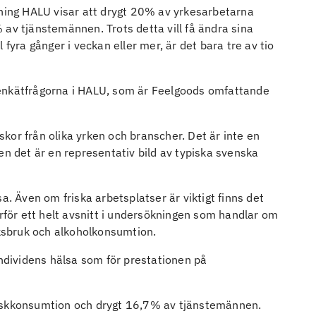
kning HALU visar att drygt 20% av yrkesarbetarna
 av tjänstemännen. Trots detta vill få ändra sina
 fyra gånger i veckan eller mer, är det bara tre av tio
 enkätfrågorna i HALU, som är Feelgoods omfattande
kor från olika yrken och branscher. Det är inte en
en det är en representativ bild av typiska svenska
a. Även om friska arbetsplatser är viktigt finns det
ärför ett helt avsnitt i undersökningen som handlar om
aksbruk och alkoholkonsumtion.
individens hälsa som för prestationen på
riskkonsumtion och drygt 16,7% av tjänstemännen.