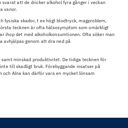
m svarat att de dricker alkohol fyra gånger i veckan
na vanor.
ch fysiska skador, t ex högt blodtryck, magproblem,
 första tecknen är ofta hälsosymptom som omärkligt
plar ihop det med alkoholkonsumtionen. Ofta söker man
a avhjälpas genom att dra ned på
samt minskad produktivitet. De tidiga tecknen för
nte till skadligt bruk. Förebyggande insatser på
 och Alna kan därför vara en mycket lönsam