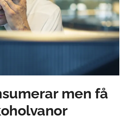
onsumerar men få
lkoholvanor