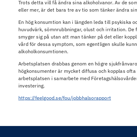
Trots detta vill få ändra sina alkoholvanor. Av de so
eller mer, är det bara tre av tio som tänker ändra si
En hög konsumtion kan i längden leda till psykiska o
huvudvärk, sömnrubbningar, olust och irritation. De
smyger sig på utan att man tänker på det eller kop
vård för dessa symptom, som egentligen skulle kunn
alkoholkonsumtionen.
Arbetsplatsen drabbas genom en högre sjukfrånvaro 
högkonsumenter är mycket diffusa och kopplas ofta i
arbetsplatsen i samarbete med Företagshälsovården
investering.
https://feelgood.se/fou/jobbhalsorapport