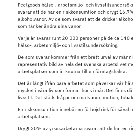
Feelgoods hälso-, arbetsmiljö- och livsstilsundersö
svarar att de har en riskkonsumtion och drygt 16,7%
alkoholvanor. Av de som svarat att de dricker alkohol
som tänker ändra sina vanor.
Varje år svarar runt 20 000 personer på de ca 140
hälso-, arbetsmiljö- och livsstilsundersökning.
De som svarar kommer från ett brett urval av männis
representativ bild av hela det svenska arbetslivet m
arbetsplatser som är knutna till en företagshälsa.
Det är långt ifrån bara arbetet som påverkar vår häls
mycket i våra liv som formar hur vi mår. Det finns d
livsstil. Det ställs frågor om matvanor, motion, tob
En riskkonsumtion innebär en förhöjd risk för såväl 
arbetsplatsen.
Drygt 20% av yrkesarbetarna svarar att de har en 