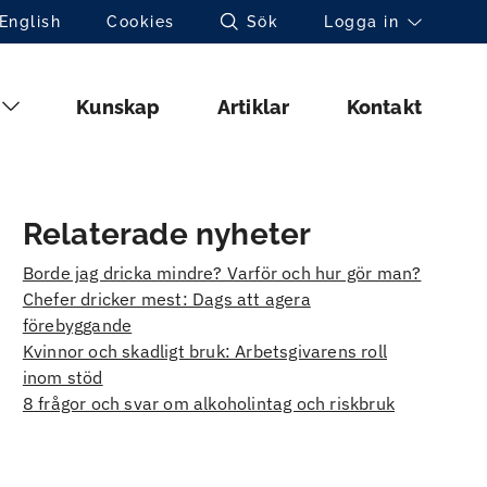
Toppnavigation (sv)
English
Cookies
Sök
Logga in
Huvudmeny (sv)
Kunskap
Artiklar
Kontakt
Relaterade nyheter
Borde jag dricka mindre? Varför och hur gör man?
Chefer dricker mest: Dags att agera
förebyggande
Kvinnor och skadligt bruk: Arbetsgivarens roll
inom stöd
8 frågor och svar om alkoholintag och riskbruk