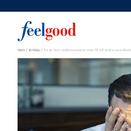
Hem
Artiklar
En av fem riskkonsumerar men få vill ändra sina alko