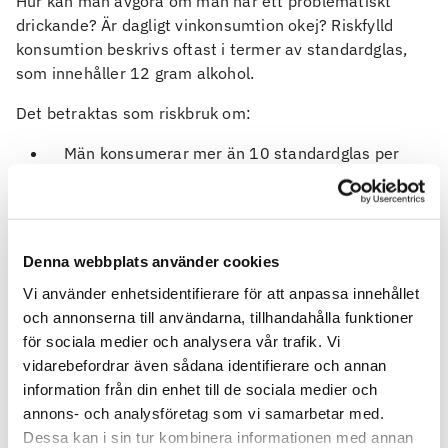
Hur kan man avgöra om man har ett problematiskt
drickande? Är dagligt vinkonsumtion okej? Riskfylld
konsumtion beskrivs oftast i termer av standardglas,
som innehåller 12 gram alkohol.
Det betraktas som riskbruk om:
Män konsumerar mer än 10 standardglas per
vecka.
Kvinnor konsumerar mer än 10 standardglas per
vecka.
Män dricker över 4 standardglas vid ett tillfälle.
Denna webbplats använder cookies
Kvinnor dricker över 4 standardglas vid ett
Vi använder enhetsidentifierare för att anpassa innehållet
tillfälle.
och annonserna till användarna, tillhandahålla funktioner
för sociala medier och analysera vår trafik. Vi
Hur kan man veta om man
vidarebefordrar även sådana identifierare och annan
riskerar att bli alkoholist?
information från din enhet till de sociala medier och
annons- och analysföretag som vi samarbetar med.
När är man alkoholist? På Nämndemansgårdens sida
Dessa kan i sin tur kombinera informationen med annan
kan du göra ett
test med 12 frågor
med inriktning på