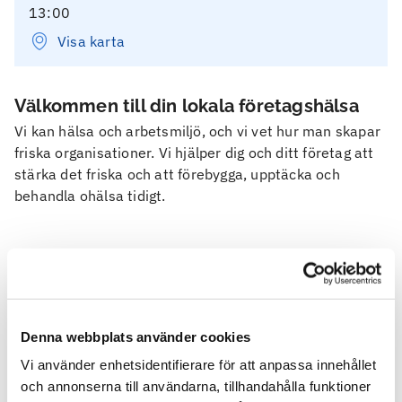
13:00
Visa karta
Välkommen till din lokala företagshälsa
Vi kan hälsa och arbetsmiljö, och vi vet hur man skapar
friska organisationer. Vi hjälper dig och ditt företag att
stärka det friska och att förebygga, upptäcka och
behandla ohälsa tidigt.
Kontakta oss
Här hittar du svar på vanliga frågor
Denna webbplats använder cookies
Är du eller ditt företag kund hos Feelgood?
Vi använder enhetsidentifierare för att anpassa innehållet
och annonserna till användarna, tillhandahålla funktioner