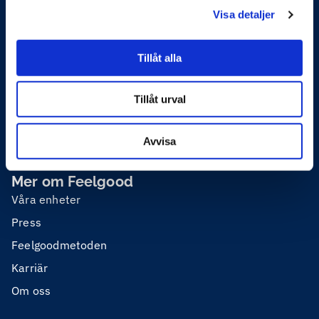
Visa detaljer
Företagshälsa
Organisation och ledarskap
Tillåt alla
Skadligt bruk
Tillåt urval
Privathälsa
Utbildning
Avvisa
Mer om Feelgood
Våra enheter
Press
Feelgoodmetoden
Karriär
Om oss