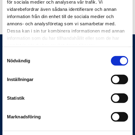
för sociala medier och analysera vår trafik. Vi
vidarebefordrar även sådana identifierare och annan
information från din enhet till de sociala medier och
annons- och analysföretag som vi samarbetar med.
Dessa kan i sin tur kombinera informationen med annan
information som du har tillhandahållit eller som de har
samlat in när du har använt deras tjänster.
Samtyckesval
Nödvändig
Inställningar
Feelgood hjälper företag och organisationer att
förbättra sin produktivitet och sänka kostnader. Det gör
vi genom systematiskt och förebyggande arbete med
Statistik
arbetsmiljö, hållbar hälsa, ledarskap, medarbetarskap
och vid behov rehabilitering eller krishantering. Vi möter
Marknadsföring
våra kunder både digitalt och fysiskt över hela Sverige.
Feelgoods tjänster