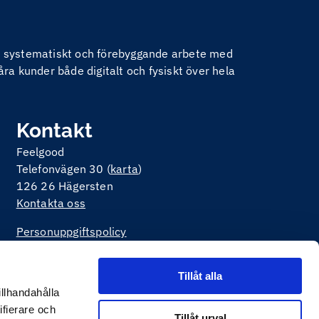
nom systematiskt och förebyggande arbete med
åra kunder både digitalt och fysiskt över hela
Kontakt
Feelgood
Telefonvägen 30 (
karta
)
126 26 Hägersten
Kontakta oss
Personuppgiftspolicy
Om kakor på webbplatsen
Tillåt alla
illhandahålla
ifierare och
Tillåt urval