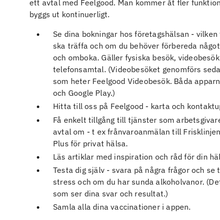
ett avtal med Feelgood. Man kommer åt fler funktio
byggs ut kontinuerligt.
Se dina bokningar hos företagshälsan - vilken 
ska träffa och om du behöver förbereda något
och omboka. Gäller fysiska besök, videobesök
telefonsamtal. (Videobesöket genomförs seda
som heter Feelgood Videobesök. Båda apparna
och Google Play.)
Hitta till oss på Feelgood - karta och kontaktu
Få enkelt tillgång till tjänster som arbetsgiva
avtal om - t ex frånvaroanmälan till Frisklinje
Plus för privat hälsa.
Läs artiklar med inspiration och råd för din hä
Testa dig själv - svara på några frågor och se 
stress och om du har sunda alkoholvanor. (Det
som ser dina svar och resultat.)
Samla alla dina vaccinationer i appen.