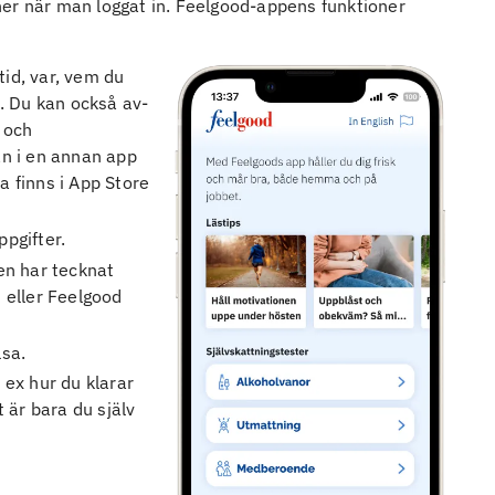
ner när man loggat in. Feelgood-appens funktioner
tid, var, vem du
. Du kan också av-
 och
n i en annan app
 finns i App Store
ppgifter.
ren har tecknat
n eller Feelgood
lsa.
t ex hur du klarar
 är bara du själv