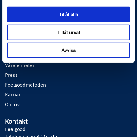
Skadligt bruk
Tillåt alla
Privathälsa
Tillåt urval
Utbildning
Avvisa
Mer om Feelgood
Våra enheter
Press
Feelgoodmetoden
Karriär
Om oss
Kontakt
Feelgood
Telefonvägen 30 (
karta
)