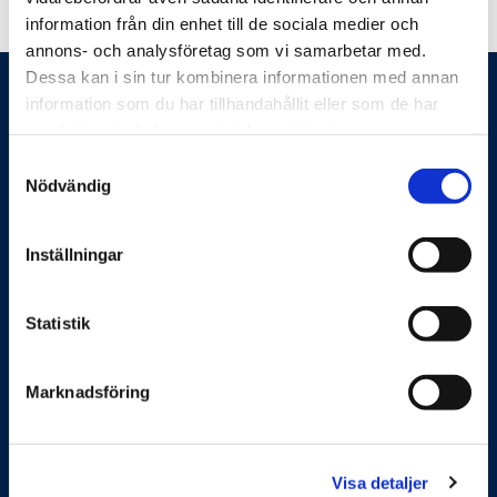
information från din enhet till de sociala medier och
annons- och analysföretag som vi samarbetar med.
Dessa kan i sin tur kombinera informationen med annan
information som du har tillhandahållit eller som de har
samlat in när du har använt deras tjänster.
Samtyckesval
Nödvändig
Feelgood hjälper företag och organisationer att
förbättra sin produktivitet och sänka kostnader. Det gör
Inställningar
vi genom systematiskt och förebyggande arbete med
arbetsmiljö, hållbar hälsa, ledarskap, medarbetarskap
Statistik
och vid behov rehabilitering eller krishantering. Vi möter
våra kunder både digitalt och fysiskt över hela Sverige.
Marknadsföring
Feelgoods tjänster
Företagshälsa
Visa detaljer
Organisation och ledarskap