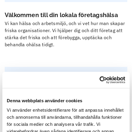
Välkommen till din lokala företagshälsa
Vi kan hälsa och arbetsmiljö, och vi vet hur man skapar
friska organisationer. Vi hjälper dig och ditt företag att
stärka det friska och att förebygga, upptäcka och
behandla ohälsa tidigt.
Kontakta oss
Här hittar du svar på vanliga frågor
Är du eller ditt företag kund hos Feelgood?
Denna webbplats använder cookies
Vi använder enhetsidentifierare för att anpassa innehållet
och annonserna till användarna, tillhandahålla funktioner
för sociala medier och analysera vår trafik. Vi
vidarebefordrar även sådana identifierare och annan