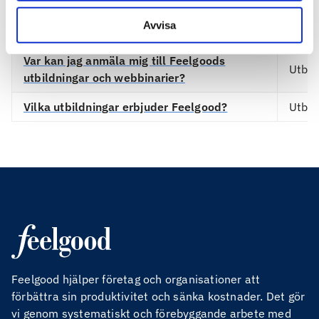
andra liknande begrepp?
Avvisa
Vilka tjänster erbjuder Feelgood?
Tjäns
Var kan jag anmäla mig till Feelgoods
Utbil
utbildningar och webbinarier?
Vilka utbildningar erbjuder Feelgood?
Utbil
Feelgood hjälper företag och organisationer att
förbättra sin produktivitet och sänka kostnader. Det gör
vi genom systematiskt och förebyggande arbete med