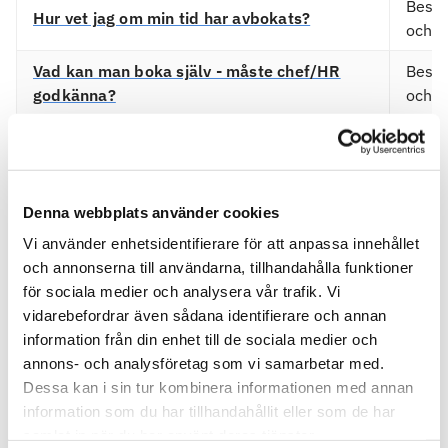
Bestä
Hur vet jag om min tid har avbokats?
och b
Vad kan man boka själv - måste chef/HR
Bestä
godkänna?
och b
Vad och vem avser fakturan?
Faktu
Varför skickas inte fakturaunderlaget med
Faktu
fakturan?
Denna webbplats använder cookies
Vart kan jag vända mig med fakturafrågor
Vi använder enhetsidentifierare för att anpassa innehållet
Faktu
om jag inte hittar svar här?
och annonserna till användarna, tillhandahålla funktioner
för sociala medier och analysera vår trafik. Vi
Vi vill ändra faktureringsrutin, hur gör vi?
Faktu
vidarebefordrar även sådana identifierare och annan
information från din enhet till de sociala medier och
Vilka faktureringsalternativ har Feelgood?
Faktu
annons- och analysföretag som vi samarbetar med.
Dessa kan i sin tur kombinera informationen med annan
Kund
Vilka hos oss har tillgång till Feelgoods
information som du har tillhandahållit eller som de har
Feelg
webbportal?
samlat in när du har använt deras tjänster.
Faktu