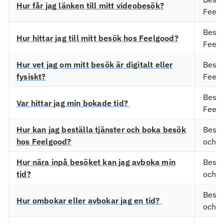
Hur får jag länken till mitt videobesök?
Feel
Besö
Hur hittar jag till mitt besök hos Feelgood?
Feel
Hur vet jag om mitt besök är digitalt eller
Besö
fysiskt?
Feel
Besö
Var hittar jag min bokade tid?
Feel
Hur kan jag beställa tjänster och boka besök
Bestä
hos Feelgood?
och b
Hur nära inpå besöket kan jag avboka min
Bestä
tid?
och b
Bestä
Hur ombokar eller avbokar jag en tid?
och b