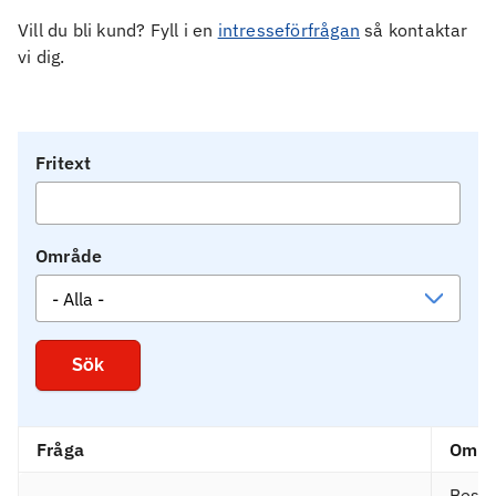
Vill du bli kund? Fyll i en
intresseförfrågan
så kontaktar
vi dig.
Fritext
Område
Fråga
Områ
Besö