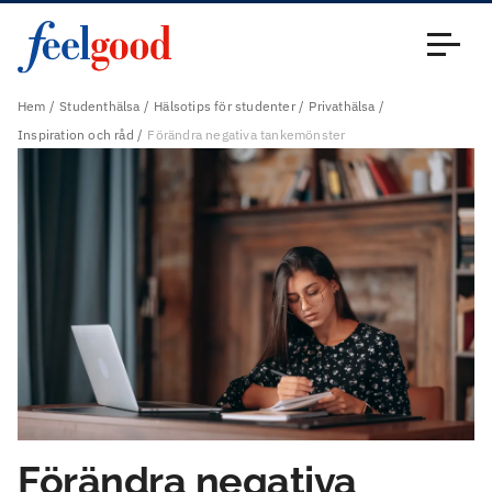
Huvudmeny (sv)
Stäng
Hem
Studenthälsa
Hälsotips för studenter
Privathälsa
Inspiration och råd
Förändra negativa tankemönster
Förändra negativa