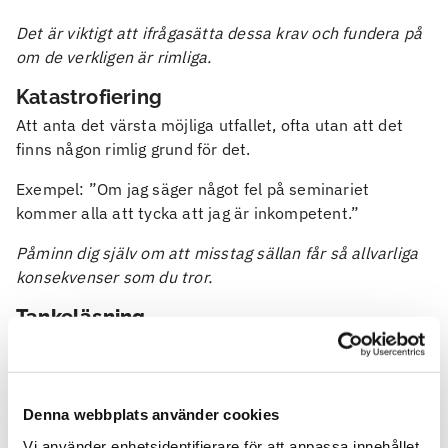
Det är viktigt att ifrågasätta dessa krav och fundera på
om de verkligen är rimliga.
Katastrofiering
Att anta det värsta möjliga utfallet, ofta utan att det
finns någon rimlig grund för det.
Exempel: ”Om jag säger något fel på seminariet
kommer alla att tycka att jag är inkompetent.”
Påminn dig själv om att misstag sällan får så allvarliga
konsekvenser som du tror.
Tankeläsning
Att anta att man vet vad andra tänker, ofta med en
negativ tolkning.
Exempel: Du möter en bekant på gatan som inte hälsar
Denna webbplats använder cookies
och drar direkt slutsatsen att personen ogillar dig – när
Vi använder enhetsidentifierare för att anpassa innehållet