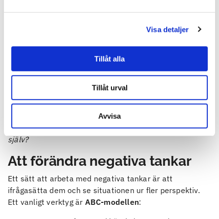
Försök se saker i proportion – hur stort är det
egentligen i det långa loppet?
Visa detaljer
Personalisering
Att ta på sig skulden för händelser man egentligen inte
Tillåt alla
har kontroll över.
Exempel: Du anklagar dig själv för att stämningen på ett
Tillåt urval
möte blev stel, trots att det inte var ditt ansvar.
Fråga dig själv: Skulle jag anklaga någon annan för
Avvisa
samma sak? Om inte, varför skuldbelägger jag mig
själv?
Att förändra negativa tankar
Ett sätt att arbeta med negativa tankar är att
ifrågasätta dem och se situationen ur fler perspektiv.
Ett vanligt verktyg är
ABC-modellen
: