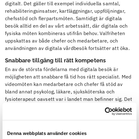
digitalt. Det gäller till exempel individuella samtal,
rehabiliteringsinsatser, kartläggningar, uppföljningar,
chefsstöd och flerpartsmöten. Samtidigt är digitala
besök alltid en del av vårt arbetssätt, där digitala och
fysiska möten kombineras utifrån behov. Valfriheten
uppskattas av både chefer och medarbetare, och
användningen av digitala vårdbesök fortsätter att öka.
Snabbare tillgång till rätt kompetens
En av de största fördelarna med digitala besök är
möjligheten att snabbare få tid hos rätt specialist. Med
videomöten kan medarbetare och chefer få stöd av
bland annat psykolog, läkare, sjuksköterska och
fysioterapeut oavsett var i landet man befinner sig. Det
minskar väntetider och gör det lättare att hitta tider
som passar. För arbetsgivaren innebär det kortare
ledtider och tidigare insatser, vilket kan vara avgörande.
Tillgänglighet och effektivitet i vardagen
Denna webbplats använder cookies