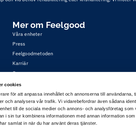
Mer om Feelgood
Våra enheter
Press
Feelgoodmetoden
Karriär
Om oss
r cookies
rare för att anpassa innehållet och annonserna till användarna, t
er och analysera vår trafik. Vi vidarebefordrar även sådana ident
 enhet till de sociala medier och annons- och analysföretag som 
 i sin tur kombinera informationen med annan information som
e har samlat in när du har använt deras tjänster.
 är utvecklad med öppen källkod (Drupal) och producerad a