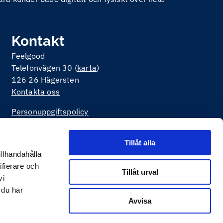
Kontakt
Feelgood
Telefonvägen 30 (
karta
)
126 26 Hägersten
Kontakta oss
Personuppgiftspolicy
Om kakor på webbplatsen
Tillåt alla
illhandahålla
ifierare och
Tillåt urval
vi
 du har
Avvisa
v
Happiness Webbyrå