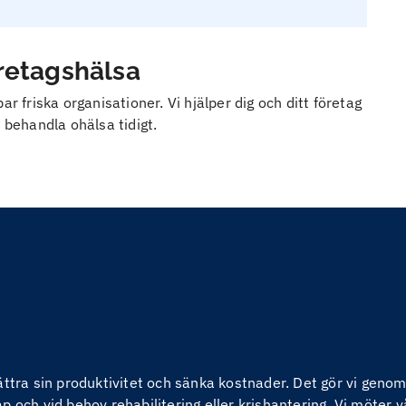
öretagshälsa
r friska organisationer. Vi hjälper dig och ditt företag
 behandla ohälsa tidigt.
bättra sin produktivitet och sänka kostnader. Det gör vi ge
 och vid behov rehabilitering eller krishantering. Vi möter v