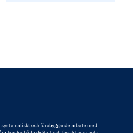
nom systematiskt och förebyggande arbete med
åra kunder både digitalt och fysiskt över hela