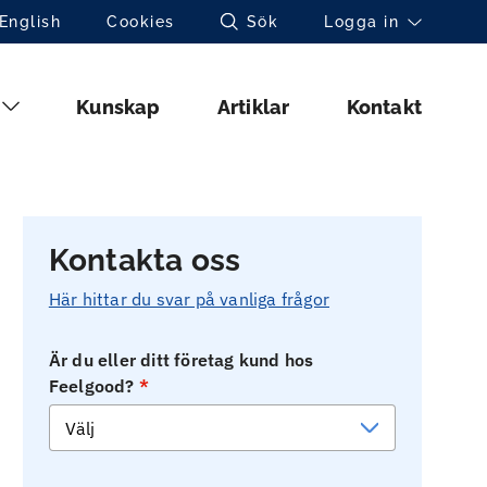
Toppnavigation (sv)
English
Cookies
Sök
Logga in
Huvudmeny (sv)
Kunskap
Artiklar
Kontakt
Kontakta oss
Här hittar du svar på vanliga frågor
Är du eller ditt företag kund hos
Feelgood?