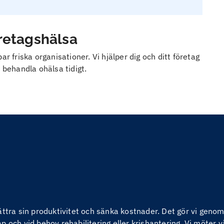
öretagshälsa
r friska organisationer. Vi hjälper dig och ditt företag
 behandla ohälsa tidigt.
bättra sin produktivitet och sänka kostnader. Det gör vi ge
 och vid behov rehabilitering eller krishantering. Vi möter v