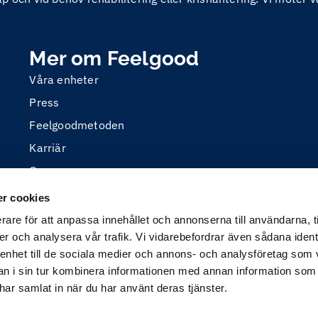
Mer om Feelgood
Våra enheter
Press
Feelgoodmetoden
Karriär
Om oss
r cookies
rare för att anpassa innehållet och annonserna till användarna, t
er och analysera vår trafik. Vi vidarebefordrar även sådana ident
 enhet till de sociala medier och annons- och analysföretag som 
 i sin tur kombinera informationen med annan information som
e har samlat in när du har använt deras tjänster.
 är utvecklad med öppen källkod (Drupal) och producerad a