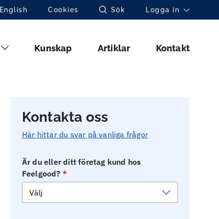
Toppnavigation (sv)
English
Cookies
Sök
Logga in
Huvudmeny (sv)
Kunskap
Artiklar
Kontakt
Kontakta oss
Här hittar du svar på vanliga frågor
Är du eller ditt företag kund hos
Feelgood?