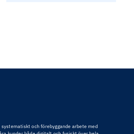
nom systematiskt och förebyggande arbete med
åra kunder både digitalt och fysiskt över hela