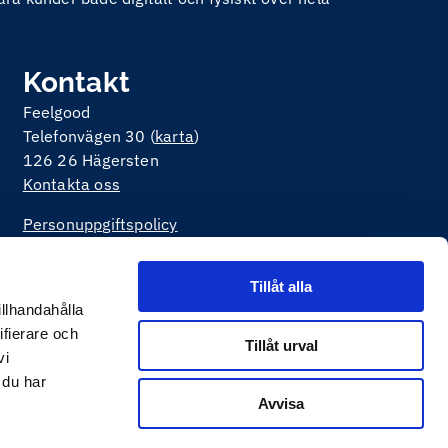
Kontakt
Feelgood
Telefonvägen 30 (
karta
)
126 26 Hägersten
Kontakta oss
Personuppgiftspolicy
Om kakor på webbplatsen
Tillåt alla
illhandahålla
ifierare och
Tillåt urval
vi
 du har
Avvisa
v
Happiness Webbyrå