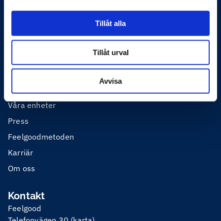
Skadligt bruk
Tillåt alla
Privathälsa
Tillåt urval
Utbildning
Avvisa
Mer om Feelgood
Våra enheter
Press
Feelgoodmetoden
Karriär
Om oss
Kontakt
Feelgood
Telefonvägen 30 (
karta
)