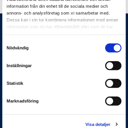
information från din enhet till de sociala medier och
annons- och analysföretag som vi samarbetar med.
Dessa kan i sin tur kombinera informationen med annan
information som du har tillhandahållit eller som de har
samlat in när du har använt deras tjänster.
Samtyckesval
Nödvändig
Feelgood hjälper företag och organisationer att
förbättra sin produktivitet och sänka kostnader. Det gör
Inställningar
vi genom systematiskt och förebyggande arbete med
arbetsmiljö, hållbar hälsa, ledarskap, medarbetarskap
Statistik
och vid behov rehabilitering eller krishantering. Vi möter
våra kunder både digitalt och fysiskt över hela Sverige.
Marknadsföring
Feelgoods tjänster
Företagshälsa
Visa detaljer
Organisation och ledarskap