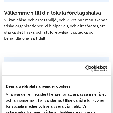
Välkommen till din lokala företagshälsa
Vi kan hälsa och arbetsmiljö, och vi vet hur man skapar
friska organisationer. Vi hjälper dig och ditt företag att
stärka det friska och att förebygga, upptäcka och
behandla ohälsa tidigt.
Kontakta oss
Här hittar du svar på vanliga frågor
Är du eller ditt företag kund hos Feelgood?
Denna webbplats använder cookies
Vi använder enhetsidentifierare för att anpassa innehållet
och annonserna till användarna, tillhandahålla funktioner
för sociala medier och analysera vår trafik. Vi
vidarebefordrar även sådana identifierare och annan