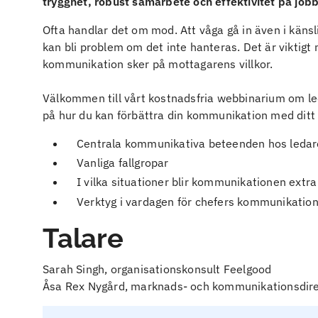
trygghet, robust samarbete och effektivitet på job
Ofta handlar det om mod. Att våga gå in även i käns
kan bli problem om det inte hanteras. Det är viktigt 
kommunikation sker på mottagarens villkor.
Välkommen till vårt kostnadsfria webbinarium om le
på hur du kan förbättra din kommunikation med ditt t
Centrala kommunikativa beteenden hos ledar
Vanliga fallgropar
I vilka situationer blir kommunikationen extra 
Verktyg i vardagen för chefers kommunikatio
Talare
Sarah Singh, organisationskonsult Feelgood
Åsa Rex Nygård, marknads- och kommunikationsdire