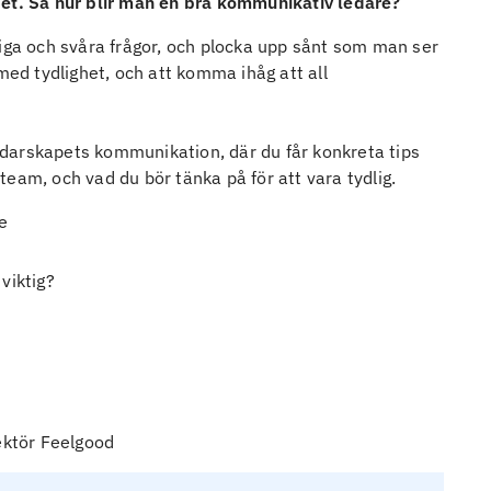
bet. Så hur blir man en bra kommunikativ ledare?
liga och svåra frågor, och plocka upp sånt som man ser
med tydlighet, och att komma ihåg att all
darskapets kommunikation, där du får konkreta tips
eam, och vad du bör tänka på för att vara tydlig.
e
viktig?
n
ktör Feelgood