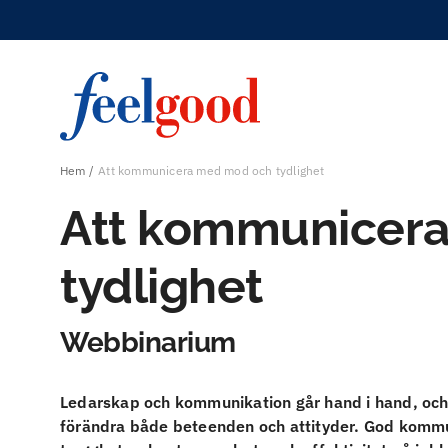
Hem
Att kommunicera med mod och tydlighet
Att kommunicer
tydlighet
Webbinarium
Ledarskap och kommunikation går hand i hand, och
förändra både beteenden och attityder. God kommu