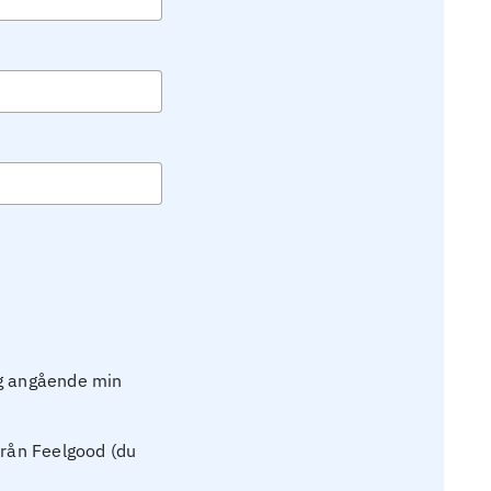
ig angående min
från Feelgood (du