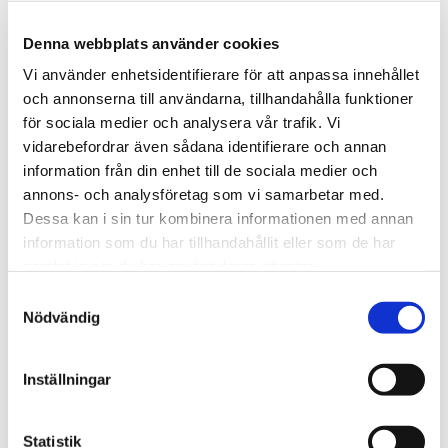
Denna webbplats använder cookies
Är du kund hos Feelgood?
Vi använder enhetsidentifierare för att anpassa innehållet
och annonserna till användarna, tillhandahålla funktioner
Ja
för sociala medier och analysera vår trafik. Vi
vidarebefordrar även sådana identifierare och annan
Nej
information från din enhet till de sociala medier och
annons- och analysföretag som vi samarbetar med.
Jag samtycker till att Feelgood kontaktar mig
Dessa kan i sin tur kombinera informationen med annan
angående min förfrågan
information som du har tillhandahållit eller som de har
samlat in när du har använt deras tjänster.
Jag samtycker till att ta emot andra utskick
från Feelgood (du kan när som helst
Samtyckesval
avregistrera dig)
Nödvändig
Genom att skicka in det här formuläret samtycker
Inställningar
du till vår
personuppgiftspolicy
.
CAPTCHA
Statistik