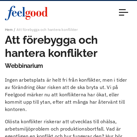
Huvudmeny (sv)
Stäng
Hem
Att förebygga och hantera konflikter
Att förebygga och
hantera konflikter
Webbinarium
Ingen arbetsplats är helt fri från konflikter, men i tider
av förändring ökar risken att de ska bryta ut. Vi på
Feelgood märker nu att konflikterna har ökat, eller
kommit upp till ytan, efter att många har återvänt till
kontoren.
Olösta konflikter riskerar att utvecklas till ohälsa,
arbetsmiljöproblem och produktionsbortfall. Vad är
egentligen en konflikt och hur fungerar den? Hur bör