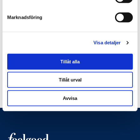
Vad är ett plus ett? (svara med text)
Marknadsföring
Den här frågan är till för att testa om du är en
mänsklig besökare eller inte och för att
Visa detaljer
förhindra automatiska skräppostmeddelanden.
Tillåt alla
Tillåt urval
Avvisa