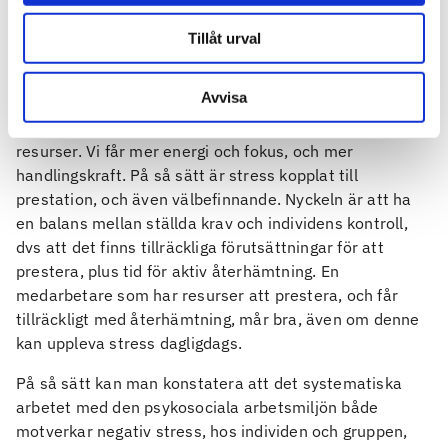
Håll nära professionella relationer med
medarbetarna
Tillåt urval
Tidigare har vi oftast pratat om stress i negativ
Avvisa
bemärkelse, men idag pratar man även om begreppet
positiv stress. Med stresspåslaget frigör kroppen
resurser. Vi får mer energi och fokus, och mer
handlingskraft. På så sätt är stress kopplat till
prestation, och även välbefinnande. Nyckeln är att ha
en balans mellan ställda krav och individens kontroll,
dvs att det finns tillräckliga förutsättningar för att
prestera, plus tid för aktiv återhämtning. En
medarbetare som har resurser att prestera, och får
tillräckligt med återhämtning, mår bra, även om denne
kan uppleva stress dagligdags.
På så sätt kan man konstatera att det systematiska
arbetet med den psykosociala arbetsmiljön både
motverkar negativ stress, hos individen och gruppen,