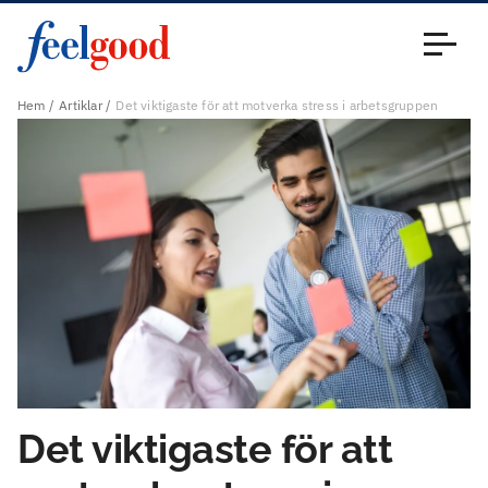
Huvudmeny (sv)
Stäng
Hem
Artiklar
Det viktigaste för att motverka stress i arbetsgruppen
Det viktigaste för att