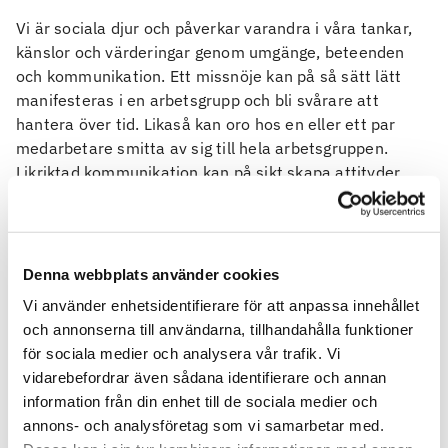
Vi är sociala djur och påverkar varandra i våra tankar,
känslor och värderingar genom umgänge, beteenden
och kommunikation. Ett missnöje kan på så sätt lätt
manifesteras i en arbetsgrupp och bli svårare att
hantera över tid. Likaså kan oro hos en eller ett par
medarbetare smitta av sig till hela arbetsgruppen.
Likriktad kommunikation kan på sikt skapa attityder,
jargong och värderingar som krockar med
företagskulturen och blir en normaliserad del av
arbetsvardagen, och påverkar gruppen negativt.
Denna webbplats använder cookies
För organisationens och medarbetarnas skull är det
Vi använder enhetsidentifierare för att anpassa innehållet
därför viktigt att jobba långsiktigt med att förebygga
och annonserna till användarna, tillhandahålla funktioner
ohälsa och främja hälsa inom organisationen.
för sociala medier och analysera vår trafik. Vi
Hur kan vi skapa god
vidarebefordrar även sådana identifierare och annan
information från din enhet till de sociala medier och
psykosocial arbetsmiljö och
annons- och analysföretag som vi samarbetar med.
motverka stress?