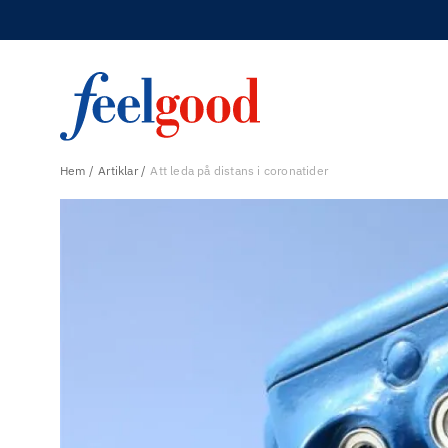
Hem
Artiklar
Att leda på distans i coronatider