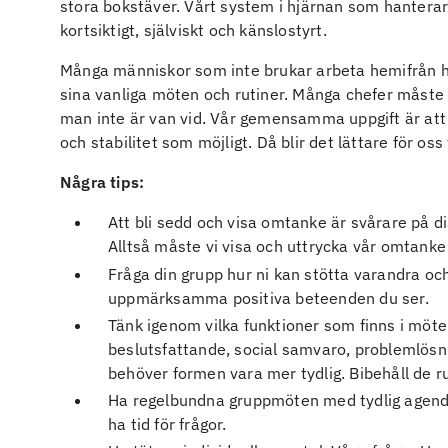
stora bokstäver. Vårt system i hjärnan som hanterar 
kortsiktigt, själviskt och känslostyrt.
Många människor som inte brukar arbeta hemifrån ha
sina vanliga möten och rutiner. Många chefer måste
man inte är van vid. Vår gemensamma uppgift är att
och stabilitet som möjligt. Då blir det lättare för o
Några tips:
Att bli sedd och visa omtanke är svårare på dis
Alltså måste vi visa och uttrycka vår omtanke 
Fråga din grupp hur ni kan stötta varandra o
uppmärksamma positiva beteenden du ser.
Tänk igenom vilka funktioner som finns i möte
beslutsfattande, social samvaro, problemlösni
behöver formen vara mer tydlig. Bibehåll de ru
Ha regelbundna gruppmöten med tydlig agenda, 
ha tid för frågor.