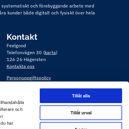
nom systematiskt och förebyggande arbete med
åra kunder både digitalt och fysiskt över hela
Kontakt
Feelgood
Telefonvägen 30 (
karta
)
126 26 Hägersten
Kontakta oss
Personuppgiftspolicy
Om kakor på webbplatsen
Tillåt alla
illhandahålla
ifierare och
Tillåt urval
vi
 du har