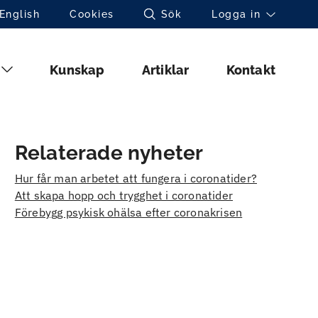
Toppnavigation (sv)
English
Cookies
Sök
Logga in
Huvudmeny (sv)
Kunskap
Artiklar
Kontakt
Relaterade nyheter
Hur får man arbetet att fungera i coronatider?
Att skapa hopp och trygghet i coronatider
Förebygg psykisk ohälsa efter coronakrisen