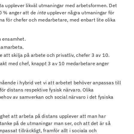
ta upplever likväl utmaningar med arbetsformen. Det
20 % anger att de
inte
upplever några utmaningar för
 för chefer och medarbetare, med enbart lite olika
och ensamhet.
 samarbeta.
att skilja på arbete och privatliv, chefer 3 av 10.
takt med chef, knappt 3 av 10 medarbetare anger
ende i hybrid vet vi att arbetet behöver anpassas till
för distans respektive fysisk närvaro. Olika
r behov av samverkan och social närvaro i det fysiska
ighet att arbeta på distans upplever att man har
tanke på de utmaningar man ser, och att det är så
ssat tillräckligt, framför allt i sociala och