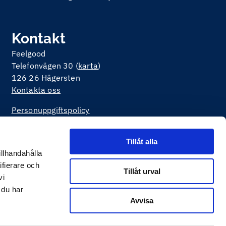
Kontakt
Feelgood
Telefonvägen 30 (
karta
)
126 26 Hägersten
Kontakta oss
Personuppgiftspolicy
Om kakor på webbplatsen
Tillåt alla
illhandahålla
ifierare och
Tillåt urval
vi
 du har
Avvisa
v
Happiness Webbyrå