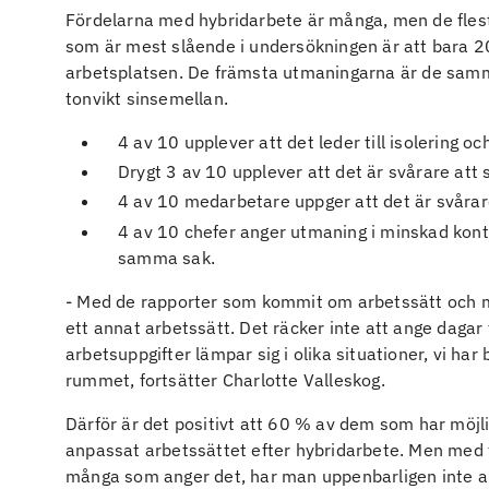
Fördelarna med hybridarbete är många, men de fles
som är mest slående i undersökningen är att bara 
arbetsplatsen. De främsta utmaningarna är de samma
tonvikt sinsemellan.
4 av 10 upplever att det leder till isolering 
Drygt 3 av 10 upplever att det är svårare att
4 av 10 medarbetare uppger att det är svårare 
4 av 10 chefer anger utmaning i minskad kon
samma sak.
- Med de rapporter som kommit om arbetssätt och må
ett annat arbetssätt. Det räcker inte att ange dagar 
arbetsuppgifter lämpar sig i olika situationer, vi ha
rummet, fortsätter Charlotte Valleskog.
Därför är det positivt att 60 % av dem som har möjl
anpassat arbetssättet efter hybridarbete. Men med 
många som anger det, har man uppenbarligen inte anpa