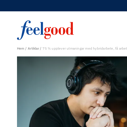
Hem
Artiklar
75 % upplever utmaningar med hybridarbete, få arbets