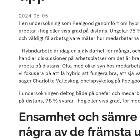
2024-06-05
I en undersökning som Feelgood genomfört om hybri
arbetar i hög eller viss grad på distans. Ungefär 75
och väldigt få arbetsgivare mäter hur medarbetarna 
- Hybridarbete är idag en självklarhet för många, oc
handlar diskussioner på arbetsplatser om det är bra ell
arbeta på distans. Ofta med olika syn hos medarbetar
vi fokusera på att få hybrid att fungera bra, att sjä
säger Charlotte Valleskog, chefspsykolog på Feelgo
I undersökningen deltog både på chefer och medarbet
på distans, 78 % svarar i hög eller viss grad; för 
Ensamhet och sämre 
några av de främsta