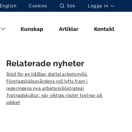
Toppnavigation (sv)
English
Cookies
Sök
Logga in
Huvudmeny (sv)
Kunskap
Artiklar
Kontakt
Relaterade nyheter
Stöd för en hållbar digital arbetsmiljö
Företagshälsovårdens roll lyfts fram i
regeringens nya arbetsmiljöstrategi
Tystnadskultur: när viktiga röster tystnar på
jobbet