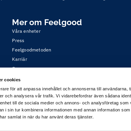
Mer om Feelgood
Våra enheter
Press
Feelgoodmetoden
Karriär
Om oss
r cookies
rare för att anpassa innehållet och annonserna till användarna, t
er och analysera vår trafik. Vi vidarebefordrar även sådana ident
 enhet till de sociala medier och annons- och analysföretag som 
 i sin tur kombinera informationen med annan information som
e har samlat in när du har använt deras tjänster.
 är utvecklad med öppen källkod (Drupal) och producerad a