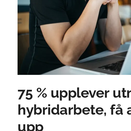
75 % upplever u
hybridarbete, få 
upp