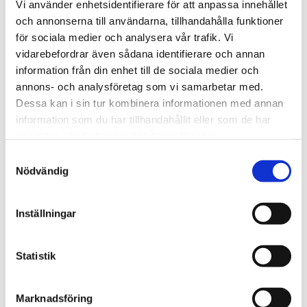
Vi använder enhetsidentifierare för att anpassa innehållet
Nej
och annonserna till användarna, tillhandahålla funktioner
för sociala medier och analysera vår trafik. Vi
Jag samtycker till att Feelgood kontaktar mig
vidarebefordrar även sådana identifierare och annan
angående min förfrågan
information från din enhet till de sociala medier och
annons- och analysföretag som vi samarbetar med.
Jag samtycker till att ta emot andra utskick
Dessa kan i sin tur kombinera informationen med annan
från Feelgood (du kan när som helst
information som du har tillhandahållit eller som de har
avregistrera dig)
samlat in när du har använt deras tjänster.
Genom att skicka in det här formuläret samtycker
Samtyckesval
du till vår
personuppgiftspolicy
.
Nödvändig
CAPTCHA
Inställningar
Vad är fyra plus fyra? (svara med text)
Statistik
Den här frågan är till för att testa om du är en
Marknadsföring
mänsklig besökare eller inte och för att